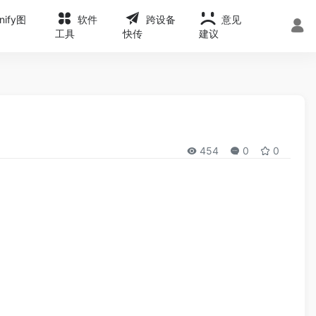
onify图
软件
跨设备
意见
工具
快传
建议
454
0
0