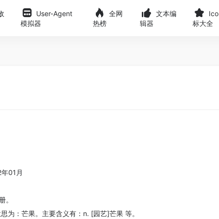
敌
User-Agent
全网
文本编
Ic
模拟器
热榜
辑器
标大全
2年01月
注册。
思为：芒果。主要含义有：n. [园艺]芒果 等。