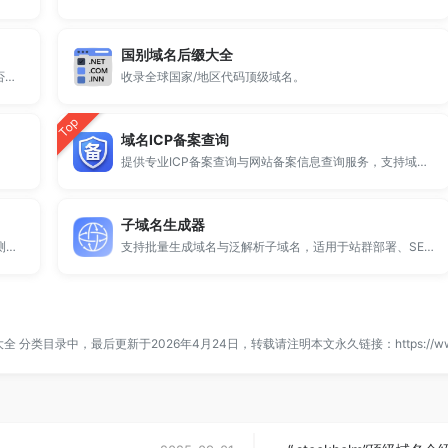
国别域名后缀大全
全球 500 个热门域名后缀排名，展示注册量排行、是否可备案、适用范围与用途简介，帮助企业与个人在 2025 年快速选择合适的顶级域名。
收录全球国家/地区代码顶级域名。
Top
域名ICP备案查询
提供专业ICP备案查询与网站备案信息查询服务，支持域名备案号查询、网站是否备案检测及备案信息快速获取，适用于站长工具、域名检测与SEO分析。
子域名生成器
提供专业的微信拦截检测、QQ拦截检测、域名被墙检测服务，一键查询网站是否被封、被拦截或被限制访问。
支持批量生成域名与泛解析子域名，适用于站群部署、SEO测试与开发环境使用。
大全
分类目录中，最后更新于2026年4月24日，转载请注明本文永久链接：
https://