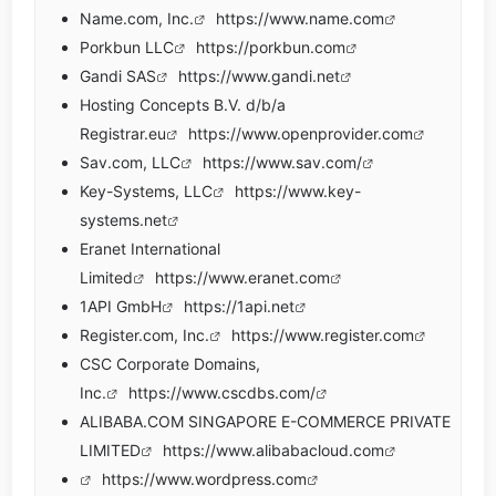
Name.com, Inc.
https://www.name.com
Porkbun LLC
https://porkbun.com
Gandi SAS
https://www.gandi.net
Hosting Concepts B.V. d/b/a
Registrar.eu
https://www.openprovider.com
Sav.com, LLC
https://www.sav.com/
Key-Systems, LLC
https://www.key-
systems.net
Eranet International
Limited
https://www.eranet.com
1API GmbH
https://1api.net
Register.com, Inc.
https://www.register.com
CSC Corporate Domains,
Inc.
https://www.cscdbs.com/
ALIBABA.COM SINGAPORE E-COMMERCE PRIVATE
LIMITED
https://www.alibabacloud.com
https://www.wordpress.com