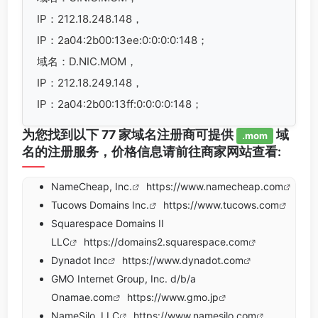
IP：212.18.248.148，
IP：2a04:2b00:13ee:0:0:0:0:148；
域名：D.NIC.MOM，
IP：212.18.249.148，
IP：2a04:2b00:13ff:0:0:0:0:148；
为您找到以下 77 家域名注册商可提供
域
.mom
名的注册服务，价格信息请前往商家网站查看:
NameCheap, Inc.
https://www.namecheap.com
Tucows Domains Inc.
https://www.tucows.com
Squarespace Domains II
LLC
https://domains2.squarespace.com
Dynadot Inc
https://www.dynadot.com
GMO Internet Group, Inc. d/b/a
Onamae.com
https://www.gmo.jp
NameSilo, LLC
https://www.namesilo.com