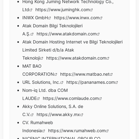
Hong Kong Juming Network Technology Co.,
Ltd
https://www.juminghk.com
INWX GmbH
https://www.inwx.com
Atak Domain Bilgi Teknolojileri
A.Ş.
https://www.atakdomain.com
Atak Domain Hosting Internet ve Bilgi Teknolojileri
Limited Sirketi d/b/a Atak
Teknoloji
https://www.atakdomain.com
MAT BAO
CORPORATION
https://www.matbao.net
URL Solutions, Inc.
https://pananames.com
Nom-iq Ltd. dba COM
LAUDE
https://www.comlaude.com
Akky Online Solutions, S.A. de
C.V.
https://www.akky.mx
CV. Rumahweb
Indonesia
https://www.rumahweb.com
NICENIC INTERNATIONAL GROUP CO.,