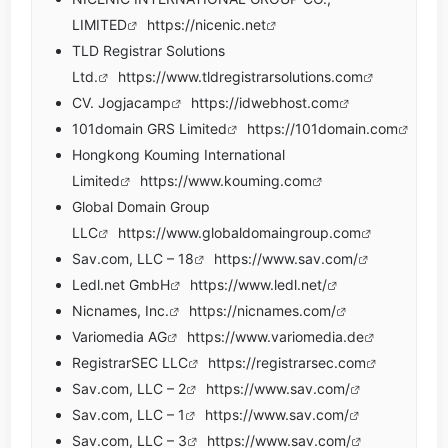
LIMITED
https://nicenic.net
TLD Registrar Solutions
Ltd.
https://www.tldregistrarsolutions.com
CV. Jogjacamp
https://idwebhost.com
101domain GRS Limited
https://101domain.com
Hongkong Kouming International
Limited
https://www.kouming.com
Global Domain Group
LLC
https://www.globaldomaingroup.com
Sav.com, LLC – 18
https://www.sav.com/
Ledl.net GmbH
https://www.ledl.net/
Nicnames, Inc.
https://nicnames.com/
Variomedia AG
https://www.variomedia.de
RegistrarSEC LLC
https://registrarsec.com
Sav.com, LLC – 2
https://www.sav.com/
Sav.com, LLC – 1
https://www.sav.com/
Sav.com, LLC – 3
https://www.sav.com/