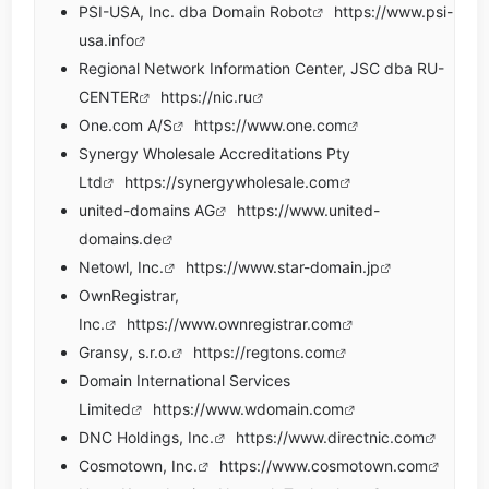
PSI-USA, Inc. dba Domain Robot
https://www.psi-
usa.info
Regional Network Information Center, JSC dba RU-
CENTER
https://nic.ru
One.com A/S
https://www.one.com
Synergy Wholesale Accreditations Pty
Ltd
https://synergywholesale.com
united-domains AG
https://www.united-
domains.de
Netowl, Inc.
https://www.star-domain.jp
OwnRegistrar,
Inc.
https://www.ownregistrar.com
Gransy, s.r.o.
https://regtons.com
Domain International Services
Limited
https://www.wdomain.com
DNC Holdings, Inc.
https://www.directnic.com
Cosmotown, Inc.
https://www.cosmotown.com