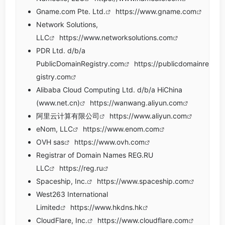
Gname.com Pte. Ltd.
https://www.gname.com
Network Solutions,
LLC
https://www.networksolutions.com
PDR Ltd. d/b/a
PublicDomainRegistry.com
https://publicdomainre
gistry.com
Alibaba Cloud Computing Ltd. d/b/a HiChina
(www.net.cn)
https://wanwang.aliyun.com
阿里云计算有限公司
https://www.aliyun.com
eNom, LLC
https://www.enom.com
OVH sas
https://www.ovh.com
Registrar of Domain Names REG.RU
LLC
https://reg.ru
Spaceship, Inc.
https://www.spaceship.com
West263 International
Limited
https://www.hkdns.hk
CloudFlare, Inc.
https://www.cloudflare.com