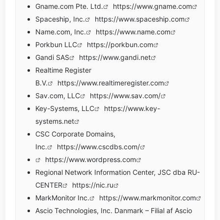
Gname.com Pte. Ltd.
https://www.gname.com
Spaceship, Inc.
https://www.spaceship.com
Name.com, Inc.
https://www.name.com
Porkbun LLC
https://porkbun.com
Gandi SAS
https://www.gandi.net
Realtime Register
B.V.
https://www.realtimeregister.com
Sav.com, LLC
https://www.sav.com/
Key-Systems, LLC
https://www.key-
systems.net
CSC Corporate Domains,
Inc.
https://www.cscdbs.com/
https://www.wordpress.com
Regional Network Information Center, JSC dba RU-
CENTER
https://nic.ru
MarkMonitor Inc.
https://www.markmonitor.com
Ascio Technologies, Inc. Danmark – Filial af Ascio