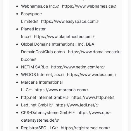
Webnames.ca Inc.
https://www.webnames.ca
Easyspace
Limited
https://www.easyspace.com
PlanetHoster
Inc.
https://www.planethoster.com
Global Domains International, Inc. DBA
DomainCostClub.com
https://www.domaincostclu
b.com
NETIM SARL
https://www.netim.com/en
WEDOS Internet, a.s.
https://www.wedos.com
Marcaria International
LLC
https://www.marcaria.com
http.net Internet GmbH
https://www.http.net
Ledl.net GmbH
https://www.ledl.net/
CPS-Datensysteme GmbH
https://www.cps-
datensysteme.de/
RegistrarSEC LLC
https://registrarsec.com