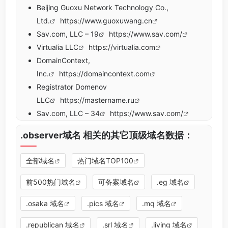
Beijing Guoxu Network Technology Co.,
Ltd.
https://www.guoxuwang.cn
Sav.com, LLC – 19
https://www.sav.com/
Virtualia LLC
https://virtualia.com
DomainContext,
Inc.
https://domaincontext.com
Registrator Domenov
LLC
https://mastername.ru
Sav.com, LLC – 34
https://www.sav.com/
.observer域名 相关的其它顶级域名数据：
全部域名
热门域名TOP100
前500热门域名
可备案域名
.eg 域名
.osaka 域名
.pics 域名
.mq 域名
.republican 域名
.srl 域名
.living 域名