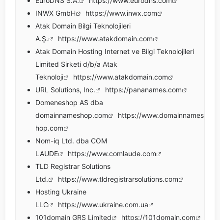
EuroDNS S.A.
https://www.eurodns.com
INWX GmbH
https://www.inwx.com
Atak Domain Bilgi Teknolojileri
A.Ş.
https://www.atakdomain.com
Atak Domain Hosting Internet ve Bilgi Teknolojileri
Limited Sirketi d/b/a Atak
Teknoloji
https://www.atakdomain.com
URL Solutions, Inc.
https://pananames.com
Domeneshop AS dba
domainnameshop.com
https://www.domainnames
hop.com
Nom-iq Ltd. dba COM
LAUDE
https://www.comlaude.com
TLD Registrar Solutions
Ltd.
https://www.tldregistrarsolutions.com
Hosting Ukraine
LLC
https://www.ukraine.com.ua
101domain GRS Limited
https://101domain.com