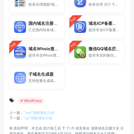
收录全球国家/地区代码顶级域名。
收录全球 307 个两字符域名后缀。
Top
国内域名注册商大全
域名ICP备案查询
汇总国内知名域名注册商与服务平台。
提供专业ICP备案查询与网站备案信息查询服务，支持域名备案号查询、网站是否备案检测及备案信息快速获取，适用于站长工具、域名检测与SEO分析。
Top
Top
域名Whois查询工具
微信QQ域名拦截检测
提供专业Whois查询与域名信息查询服务，支持查询域名注册信息、注册商、到期时间及DNS记录，适用于域名检测、SEO分析及站长工具使用。
提供专业的微信拦截检测、QQ拦截检测、域名被墙检测服务，一键查询网站是否被封、被拦截或被限制访问。
子域名生成器
支持批量生成域名与泛解析子域名，适用于站群部署、SEO测试与开发环境使用。
# WordPress
上一篇：
“.xxx”顶级域名介绍
下一篇：
“.pr”顶级域名介绍
©
原创声明：本文由
四六啦工具
于 11 月 前发表在
顶级域名后缀大全
分
类目录中，最后更新于2026年4月24日，转载请注明本文永久链接：