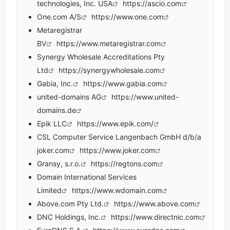
technologies, Inc. USA
https://ascio.com
One.com A/S
https://www.one.com
Metaregistrar
BV
https://www.metaregistrar.com
Synergy Wholesale Accreditations Pty
Ltd
https://synergywholesale.com
Gabia, Inc.
https://www.gabia.com
united-domains AG
https://www.united-
domains.de
Epik LLC
https://www.epik.com/
CSL Computer Service Langenbach GmbH d/b/a
joker.com
https://www.joker.com
Gransy, s.r.o.
https://regtons.com
Domain International Services
Limited
https://www.wdomain.com
Above.com Pty Ltd.
https://www.above.com
DNC Holdings, Inc.
https://www.directnic.com