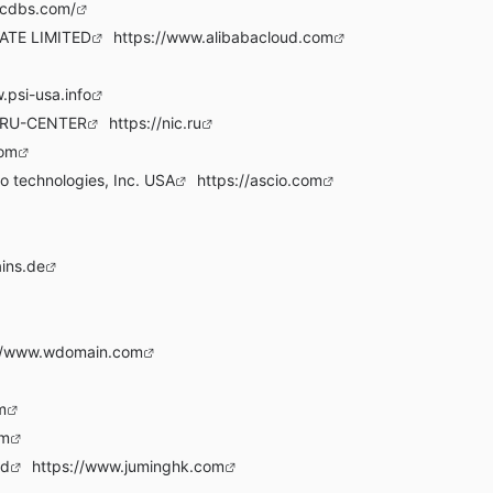
scdbs.com/
ATE LIMITED
https://www.alibabacloud.com
.psi-usa.info
a RU-CENTER
https://nic.ru
com
io technologies, Inc. USA
https://ascio.com
ins.de
://www.wdomain.com
m
om
td
https://www.juminghk.com