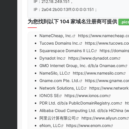
IP：212.18.249.151，
IP：2a04:2b00:13ff:0:0:0:0:151；
为您找到以下 104 家域名注册商可提供
.pic
NameCheap, Inc.
https://www.namecheap.
Tucows Domains Inc.
https://www.tucows.c
Squarespace Domains II LLC
https://domain
Dynadot Inc
https://www.dynadot.com
GMO Internet Group, Inc. d/b/a Onamae.com
NameSilo, LLC
https://www.namesilo.com
Gname.com Pte. Ltd.
https://www.gname.c
Network Solutions, LLC
https://www.network
IONOS SE
https://www.ionos.com
PDR Ltd. d/b/a PublicDomainRegistry.com
ht
Alibaba Cloud Computing Ltd. d/b/a HiChina (
阿里云计算有限公司
https://www.aliyun.com
eNom, LLC
https://www.enom.com