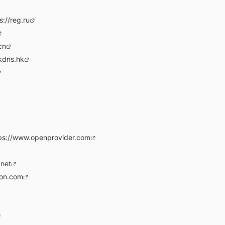
s://reg.ru
cn
kdns.hk
ps://www.openprovider.com
.net
zon.com