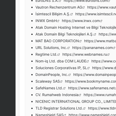
EuroDNS S.A.
https://www.eurodns.com
Vautron Rechenzentrum AG
https://www.vau
İsimtescil Bilişim A.Ş.
https://www.isimtescil.n
INWX GmbH
https://www.inwx.com
Atak Domain Hosting Internet ve Bilgi Teknolojile
Atak Domain Bilgi Teknolojileri A.Ş.
https://w
MAT BAO CORPORATION
https://www.matba
URL Solutions, Inc.
https://pananames.com
Regtime Ltd.
https://www.webnames.ru
Nom-iq Ltd. dba COM LAUDE
https://www.
Soluciones Corporativas IP, SL
https://www.
DomainPeople, Inc.
https://www.domainpeop
Scaleway SAS
https://www.bookmyname.c
SafeNames Ltd.
https://www.safenames.net
CV. Rumahweb Indonesia
https://www.ruma
NICENIC INTERNATIONAL GROUP CO., LIMITE
TLD Registrar Solutions Ltd.
https://www.tldr
Nameshield SAS
https://www.nameshield.co