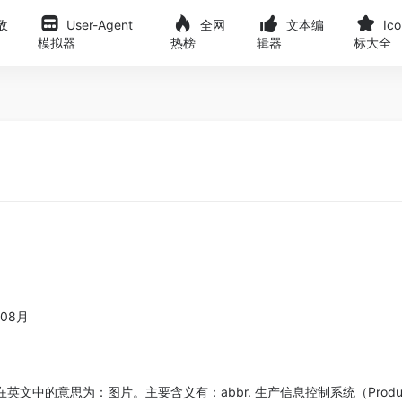
敌
User-Agent
全网
文本编
Ic
模拟器
热榜
辑器
标大全
08月
意思为：图片。主要含义有：abbr. 生产信息控制系统（Production Infor