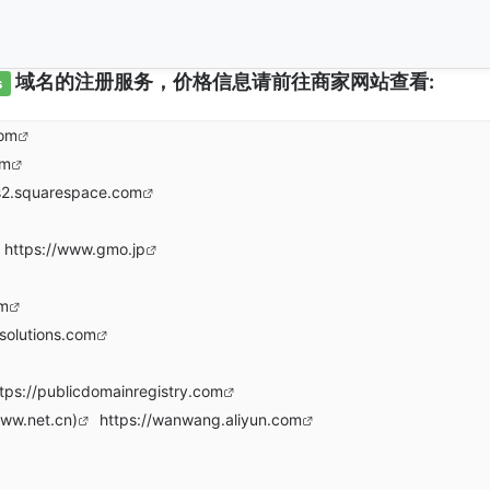
域名的注册服务，价格信息请前往商家网站查看:
s
com
om
s2.squarespace.com
https://www.gmo.jp
om
solutions.com
tps://publicdomainregistry.com
www.net.cn)
https://wanwang.aliyun.com