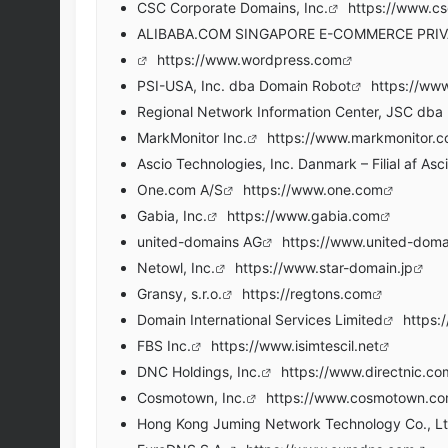
CSC Corporate Domains, Inc.
https://www.c
ALIBABA.COM SINGAPORE E-COMMERCE PRIV
https://www.wordpress.com
PSI-USA, Inc. dba Domain Robot
https://www
Regional Network Information Center, JSC db
MarkMonitor Inc.
https://www.markmonitor.
Ascio Technologies, Inc. Danmark – Filial af Asc
One.com A/S
https://www.one.com
Gabia, Inc.
https://www.gabia.com
united-domains AG
https://www.united-doma
Netowl, Inc.
https://www.star-domain.jp
Gransy, s.r.o.
https://regtons.com
Domain International Services Limited
https
FBS Inc.
https://www.isimtescil.net
DNC Holdings, Inc.
https://www.directnic.co
Cosmotown, Inc.
https://www.cosmotown.c
Hong Kong Juming Network Technology Co., L