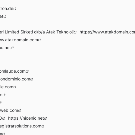
tron.de
et
ri Limited Sirketi d/b/a Atak Teknoloji
https://www.atakdomain.c
ww.atakdomain.com
o.net
comlaude.com
dondominio.com
le.com
om
hweb.com
D
https://nicenic.net
egistrarsolutions.com
m