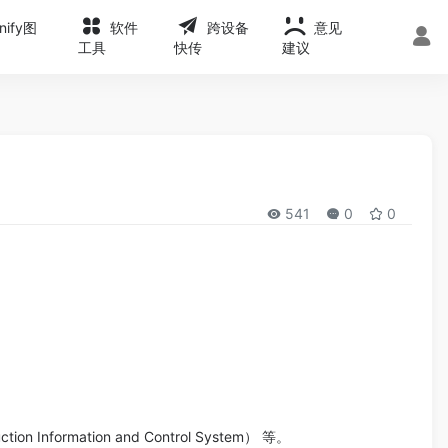
onify图
软件
跨设备
意见
工具
快传
建议
541
0
0
mation and Control System） 等。