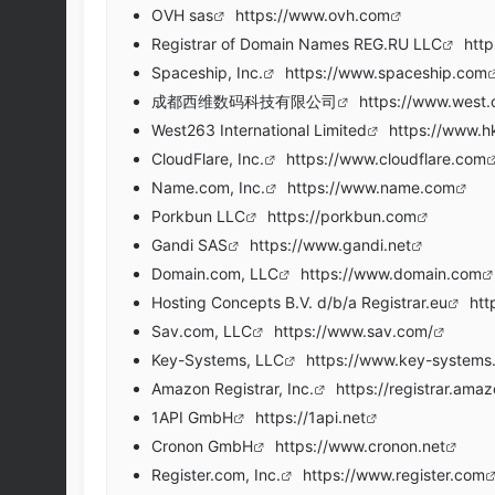
OVH sas
https://www.ovh.com
Registrar of Domain Names REG.RU LLC
http
Spaceship, Inc.
https://www.spaceship.com
成都西维数码科技有限公司
https://www.west.
West263 International Limited
https://www.h
CloudFlare, Inc.
https://www.cloudflare.com
Name.com, Inc.
https://www.name.com
Porkbun LLC
https://porkbun.com
Gandi SAS
https://www.gandi.net
Domain.com, LLC
https://www.domain.com
Hosting Concepts B.V. d/b/a Registrar.eu
htt
Sav.com, LLC
https://www.sav.com/
Key-Systems, LLC
https://www.key-systems
Amazon Registrar, Inc.
https://registrar.ama
1API GmbH
https://1api.net
Cronon GmbH
https://www.cronon.net
Register.com, Inc.
https://www.register.com