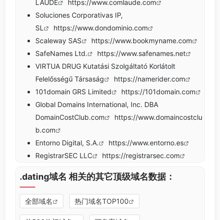
LAUDE
https://www.comlaude.com
Soluciones Corporativas IP,
SL
https://www.dondominio.com
Scaleway SAS
https://www.bookmyname.com
SafeNames Ltd.
https://www.safenames.net
VIRTUA DRUG Kutatási Szolgáltató Korlátolt
Felelősségű Társaság
https://namerider.com
101domain GRS Limited
https://101domain.com
Global Domains International, Inc. DBA
DomainCostClub.com
https://www.domaincostclu
b.com
Entorno Digital, S.A.
https://www.entorno.es
RegistrarSEC LLC
https://registrarsec.com
.dating域名 相关的其它顶级域名数据：
全部域名
热门域名TOP100