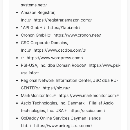
systems.net
Amazon Registrar,
Inc.
https://registrar.amazon.com
1API GmbH
https://1api.net
Cronon GmbH
https://www.cronon.net
CSC Corporate Domains,
Inc.
https://www.cscdbs.com/
https://www.wordpress.com
PSI-USA, Inc. dba Domain Robot
https://www.psi-
usa.info
Regional Network Information Center, JSC dba RU-
CENTER
https://nic.ru
MarkMonitor Inc.
https://www.markmonitor.com
Ascio Technologies, Inc. Danmark – Filial af Ascio
technologies, Inc. USA
https://ascio.com
GoDaddy Online Services Cayman Islands
Ltd.
https://www.uniregistrar.com