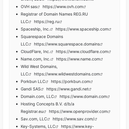
OVH sas
https://www.ovh.com
Registrar of Domain Names REG.RU
LLC
https://reg.ru
Spaceship, Inc.
https://www.spaceship.com
Squarespace Domains
LLC
https://www.squarespace.domains
CloudFlare, Inc.
https://www.cloudflare.com
Name.com, Inc.
https://www.name.com
Wild West Domains,
LLC
https://www.wildwestdomains.com
Porkbun LLC
https://porkbun.com
Gandi SAS
https://www.gandi.net
Domain.com, LLC
https://www.domain.com
Hosting Concepts B.V. d/b/a
Registrar.eu
https://www.openprovider.com
Sav.com, LLC
https://www.sav.com/
Key-Systems, LLC
https://www.key-