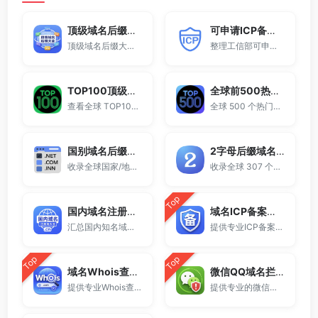
顶级域名后缀大全
可申请ICP备案域名后缀大全
顶级域名后缀大全收录全球已开放注册的所有TLD后缀，包括gTLD、ccTLD、品牌域名后缀等。
整理工信部可申请ICP网站备案的域名后缀大全。
TOP100顶级域名后缀排名榜
全球前500热门域名后缀排行
查看全球 TOP100 域名后缀。
全球 500 个热门域名后缀排名，展示注册量排行、是否可备案、适用范围与用途简介，帮助企业与个人在 2025 年快速选择合适的顶级域名。
国别域名后缀大全
2字母后缀域名大全
收录全球国家/地区代码顶级域名。
收录全球 307 个两字符域名后缀。
Top
国内域名注册商大全
域名ICP备案查询
汇总国内知名域名注册商与服务平台。
提供专业ICP备案查询与网站备案信息查询服务，支持域名备案号查询、网站是否备案检测及备案信息快速获取，适用于站长工具、域名检测与SEO分析。
Top
Top
域名Whois查询工具
微信QQ域名拦截检测
提供专业Whois查询与域名信息查询服务，支持查询域名注册信息、注册商、到期时间及DNS记录，适用于域名检测、SEO分析及站长工具使用。
提供专业的微信拦截检测、QQ拦截检测、域名被墙检测服务，一键查询网站是否被封、被拦截或被限制访问。