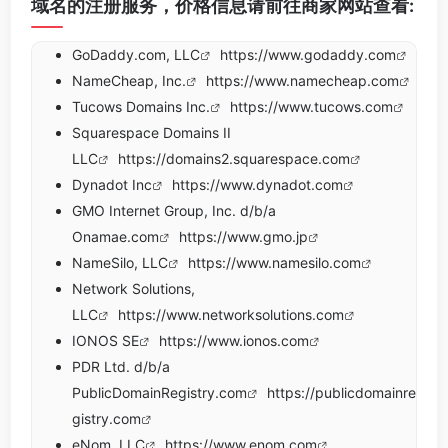
域名的注册服务，价格信息请前往商家网站查看:
GoDaddy.com, LLC
https://www.godaddy.com
NameCheap, Inc.
https://www.namecheap.com
Tucows Domains Inc.
https://www.tucows.com
Squarespace Domains II
LLC
https://domains2.squarespace.com
Dynadot Inc
https://www.dynadot.com
GMO Internet Group, Inc. d/b/a
Onamae.com
https://www.gmo.jp
NameSilo, LLC
https://www.namesilo.com
Network Solutions,
LLC
https://www.networksolutions.com
IONOS SE
https://www.ionos.com
PDR Ltd. d/b/a
PublicDomainRegistry.com
https://publicdomainre
gistry.com
eNom, LLC
https://www.enom.com