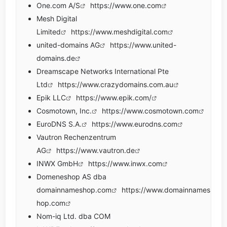
One.com A/S
https://www.one.com
Mesh Digital
Limited
https://www.meshdigital.com
united-domains AG
https://www.united-
domains.de
Dreamscape Networks International Pte
Ltd
https://www.crazydomains.com.au
Epik LLC
https://www.epik.com/
Cosmotown, Inc.
https://www.cosmotown.com
EuroDNS S.A.
https://www.eurodns.com
Vautron Rechenzentrum
AG
https://www.vautron.de
INWX GmbH
https://www.inwx.com
Domeneshop AS dba
domainnameshop.com
https://www.domainnames
hop.com
Nom-iq Ltd. dba COM