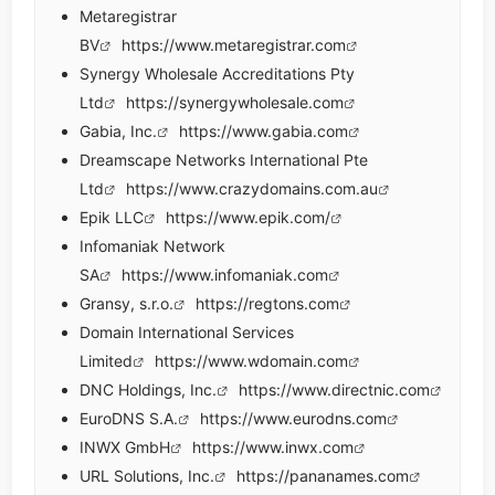
Metaregistrar
BV
https://www.metaregistrar.com
Synergy Wholesale Accreditations Pty
Ltd
https://synergywholesale.com
Gabia, Inc.
https://www.gabia.com
Dreamscape Networks International Pte
Ltd
https://www.crazydomains.com.au
Epik LLC
https://www.epik.com/
Infomaniak Network
SA
https://www.infomaniak.com
Gransy, s.r.o.
https://regtons.com
Domain International Services
Limited
https://www.wdomain.com
DNC Holdings, Inc.
https://www.directnic.com
EuroDNS S.A.
https://www.eurodns.com
INWX GmbH
https://www.inwx.com
URL Solutions, Inc.
https://pananames.com