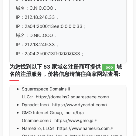
域名：C.NIC.OOO，
IP：212.18.248.33，
IP：2a04:2b00:13ee:0:0:0:0:33；
域名：D.NIC.OOO，
IP：212.18.249.33，
IP：2a04:2b00:13ff:0:0:0:0:33；
为您找到以下 53 家域名注册商可提供
域
.ooo
名的注册服务，价格信息请前往商家网站查看:
Squarespace Domains II
LLC
https://domains2.squarespace.com
Dynadot Inc
https://www.dynadot.com
GMO Internet Group, Inc. d/b/a
Onamae.com
https://www.gmo.jp
NameSilo, LLC
https://www.namesilo.com