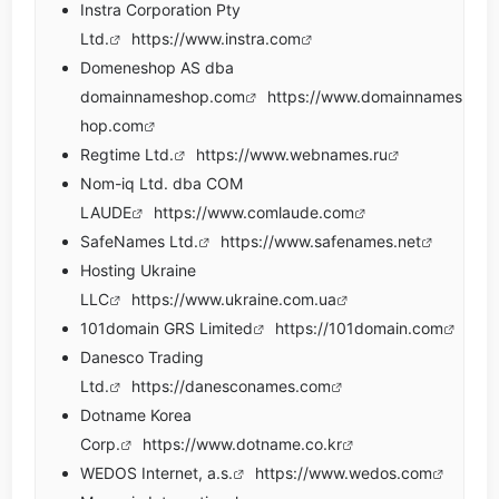
Instra Corporation Pty
Ltd.
https://www.instra.com
Domeneshop AS dba
domainnameshop.com
https://www.domainnames
hop.com
Regtime Ltd.
https://www.webnames.ru
Nom-iq Ltd. dba COM
LAUDE
https://www.comlaude.com
SafeNames Ltd.
https://www.safenames.net
Hosting Ukraine
LLC
https://www.ukraine.com.ua
101domain GRS Limited
https://101domain.com
Danesco Trading
Ltd.
https://danesconames.com
Dotname Korea
Corp.
https://www.dotname.co.kr
WEDOS Internet, a.s.
https://www.wedos.com