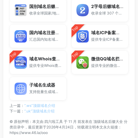
国别域名后缀大全
2字母后缀域名大全
收录全球国家/地区代码顶级域名。
收录全球 307 个两字符域名后缀。
Top
国内域名注册商大全
域名ICP备案查询
汇总国内知名域名注册商与服务平台。
提供专业ICP备案查询与网站备案信息查询服务，支持域名备案号查询、网站是否备案检测及备案信息快速获取，适用于站长工具、域名检测与SEO分析。
Top
Top
域名Whois查询工具
微信QQ域名拦截检测
提供专业Whois查询与域名信息查询服务，支持查询域名注册信息、注册商、到期时间及DNS记录，适用于域名检测、SEO分析及站长工具使用。
提供专业的微信拦截检测、QQ拦截检测、域名被墙检测服务，一键查询网站是否被封、被拦截或被限制访问。
子域名生成器
支持批量生成域名与泛解析子域名，适用于站群部署、SEO测试与开发环境使用。
上一篇：
“.ws”顶级域名介绍
下一篇：
“.uk”顶级域名介绍
©
原创声明：本文由
四六啦工具
于 11 月 前发表在
顶级域名后缀大全
分
类目录中，最后更新于2026年4月24日，转载请注明本文永久链接：
https://www.46.la/ooo