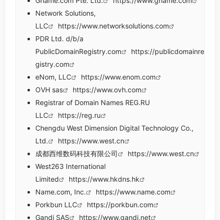
Gname.com Pte. Ltd.
https://www.gname.com
Network Solutions,
LLC
https://www.networksolutions.com
PDR Ltd. d/b/a
PublicDomainRegistry.com
https://publicdomainre
gistry.com
eNom, LLC
https://www.enom.com
OVH sas
https://www.ovh.com
Registrar of Domain Names REG.RU
LLC
https://reg.ru
Chengdu West Dimension Digital Technology Co.,
Ltd.
https://www.west.cn
成都西维数码科技有限公司
https://www.west.cn
West263 International
Limited
https://www.hkdns.hk
Name.com, Inc.
https://www.name.com
Porkbun LLC
https://porkbun.com
Gandi SAS
https://www.gandi.net