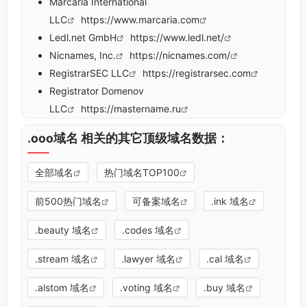
Marcaria International
LLC
https://www.marcaria.com
Ledl.net GmbH
https://www.ledl.net/
Nicnames, Inc.
https://nicnames.com/
RegistrarSEC LLC
https://registrarsec.com
Registrator Domenov
LLC
https://mastername.ru
.ooo域名 相关的其它顶级域名数据：
全部域名
热门域名TOP100
前500热门域名
可备案域名
.ink 域名
.beauty 域名
.codes 域名
.stream 域名
.lawyer 域名
.cal 域名
.alstom 域名
.voting 域名
.buy 域名