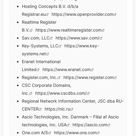
Hosting Concepts B.V. d/b/a
Registrar.eu
https://www.openprovider.com
Realtime Register
B.V.
https://www.realtimeregister.com
Sav.com, LLC
https://www.sav.com/
Key-Systems, LLC
https://www.key-
systems.net
Eranet International
Limited
https://www.eranet.com
Register.com, Inc.
https://www.register.com
CSC Corporate Domains,
Inc.
https://www.cscdbs.com/
Regional Network Information Center, JSC dba RU-
CENTER
https://nic.ru
Ascio Technologies, Inc. Danmark – Filial af Ascio
technologies, Inc. USA
https://ascio.com
One.com A/S
https://www.one.com