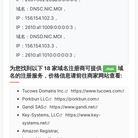
域名：DNSC.NIC.MOI，
IP：156.154.102.3，
IP：2610:a1:1009:0:0:0:0:3；
域名：DNSD.NIC.MOI，
IP：156.154.103.3，
IP：2610:a1:1010:0:0:0:0:3；
为您找到以下 18 家域名注册商可提供
域
.moi
名的注册服务，价格信息请前往商家网站查看:
Tucows Domains Inc.
https://www.tucows.com
Porkbun LLC
https://porkbun.com
Gandi SAS
https://www.gandi.net
Key-Systems, LLC
https://www.key-
systems.net
Amazon Registrar,