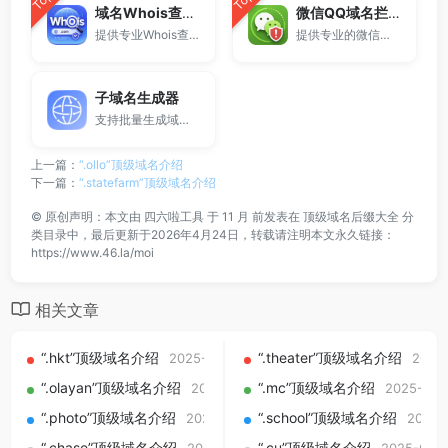
Top
Top
域名Whois查询工具
微信QQ域名拦截检测
提供专业Whois查询与域名信息查询服务，支持查询域名注册信息、注册商、到期时间及DNS记录，适用于域名检测、SEO分析及站长工具使用。
提供专业的微信拦截检测、QQ拦截检测、域名被墙检测服务，一键查询网站是否被封、被拦截或被限制访问。
子域名生成器
支持批量生成域名与泛解析子域名，适用于站群部署、SEO测试与开发环境使用。
上一篇：
“.ollo”顶级域名介绍
下一篇：
“.statefarm”顶级域名介绍
©
原创声明：本文由
四六啦工具
于 11 月 前发表在
顶级域名后缀大全
分
类目录中，最后更新于2026年4月24日，转载请注明本文永久链接：
https://www.46.la/moi
相关文章
“.hkt”顶级域名介绍
“.theater”顶级域名介绍
2025-09-01
2025
“.olayan”顶级域名介绍
“.mc”顶级域名介绍
2025-09-01
2025-09-
“.photo”顶级域名介绍
“.school”顶级域名介绍
2025-09-01
2025-
“.chase”顶级域名介绍
“.cu”顶级域名介绍