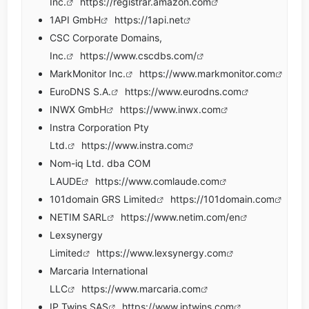
Inc.
https://registrar.amazon.com
1API GmbH
https://1api.net
CSC Corporate Domains,
Inc.
https://www.cscdbs.com/
MarkMonitor Inc.
https://www.markmonitor.com
EuroDNS S.A.
https://www.eurodns.com
INWX GmbH
https://www.inwx.com
Instra Corporation Pty
Ltd.
https://www.instra.com
Nom-iq Ltd. dba COM
LAUDE
https://www.comlaude.com
101domain GRS Limited
https://101domain.com
NETIM SARL
https://www.netim.com/en
Lexsynergy
Limited
https://www.lexsynergy.com
Marcaria International
LLC
https://www.marcaria.com
IP Twins SAS
https://www.iptwins.com