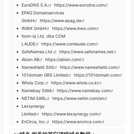
EuroDNS S.A.
https://www.eurodns.com
EPAG Domainservices
GmbH
https://www.epag.de
INWX GmbH
https://www.inwx.com
Nom-iq Ltd. dba COM
LAUDE
https://www.comlaude.com
SafeNames Ltd.
https://www.safenames.net
Abion AB
https://abion.com/
Nameshield SAS
https://www.nameshield.com
101domain GRS Limited
https://101domain.com
Whois Corp.
https://www.whois.co.kr
Namebay SAM
https://www.namebay.com
NETIM SARL
https://www.netim.com/en
Lexsynergy
Limited
https://www.lexsynergy.com
EnCirca, Inc.
https://www.encirca.com