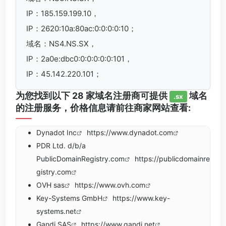
IP：185.159.199.10，
IP：2620:10a:80ac:0:0:0:0:10；
域名：NS4.NS.SX，
IP：2a0e:dbc0:0:0:0:0:0:101，
IP：45.142.220.101；
为您找到以下 28 家域名注册商可提供
域名
.sx
的注册服务，价格信息请前往商家网站查看:
Dynadot Inc
https://www.dynadot.com
PDR Ltd. d/b/a
PublicDomainRegistry.com
https://publicdomainre
gistry.com
OVH sas
https://www.ovh.com
Key-Systems GmbH
https://www.key-
systems.net
Gandi SAS
https://www.gandi.net