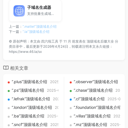
子域名生成器
支持批量生成域名与泛解析子域名，适用于站群部署、SEO测试与开发环境使用。
上一篇：
“.mattel”顶级域名介绍
下一篇：
“.la”顶级域名介绍
©
原创声明：本文由
四六啦工具
于 11 月 前发表在
顶级域名后缀大全
分
类目录中，最后更新于2026年4月24日，转载请注明本文永久链接：
https://www.46.la/sx
相关文章
“.plus”顶级域名介绍
“.observer”顶级域名介绍
2025-09-01
202
“.ps”顶级域名介绍
“.chase”顶级域名介绍
2025-09-01
2025-
“.lefrak”顶级域名介绍
“.cl”顶级域名介绍
2025-09-01
2025-09-0
“.london”顶级域名介绍
“.foundation”顶级域名介绍
2025-09-01
2
“.ba”顶级域名介绍
“.villas”顶级域名介绍
2025-09-01
2025-0
“.sncf”顶级域名介绍
“.mz”顶级域名介绍
2025-09-01
2025-09-