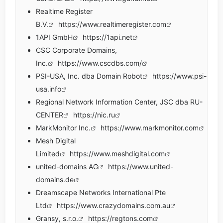
Realtime Register
B.V.
https://www.realtimeregister.com
1API GmbH
https://1api.net
CSC Corporate Domains,
Inc.
https://www.cscdbs.com/
PSI-USA, Inc. dba Domain Robot
https://www.psi-
usa.info
Regional Network Information Center, JSC dba RU-
CENTER
https://nic.ru
MarkMonitor Inc.
https://www.markmonitor.com
Mesh Digital
Limited
https://www.meshdigital.com
united-domains AG
https://www.united-
domains.de
Dreamscape Networks International Pte
Ltd
https://www.crazydomains.com.au
Gransy, s.r.o.
https://regtons.com