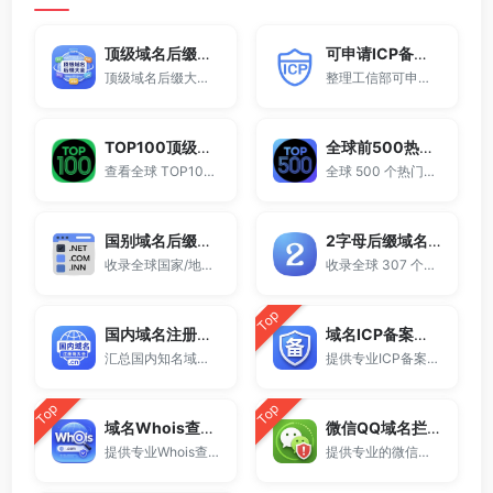
顶级域名后缀大全
可申请ICP备案域名后缀大全
顶级域名后缀大全收录全球已开放注册的所有TLD后缀，包括gTLD、ccTLD、品牌域名后缀等。
整理工信部可申请ICP网站备案的域名后缀大全。
TOP100顶级域名后缀排名榜
全球前500热门域名后缀排行
查看全球 TOP100 域名后缀。
全球 500 个热门域名后缀排名，展示注册量排行、是否可备案、适用范围与用途简介，帮助企业与个人在 2025 年快速选择合适的顶级域名。
国别域名后缀大全
2字母后缀域名大全
收录全球国家/地区代码顶级域名。
收录全球 307 个两字符域名后缀。
Top
国内域名注册商大全
域名ICP备案查询
汇总国内知名域名注册商与服务平台。
提供专业ICP备案查询与网站备案信息查询服务，支持域名备案号查询、网站是否备案检测及备案信息快速获取，适用于站长工具、域名检测与SEO分析。
Top
Top
域名Whois查询工具
微信QQ域名拦截检测
提供专业Whois查询与域名信息查询服务，支持查询域名注册信息、注册商、到期时间及DNS记录，适用于域名检测、SEO分析及站长工具使用。
提供专业的微信拦截检测、QQ拦截检测、域名被墙检测服务，一键查询网站是否被封、被拦截或被限制访问。