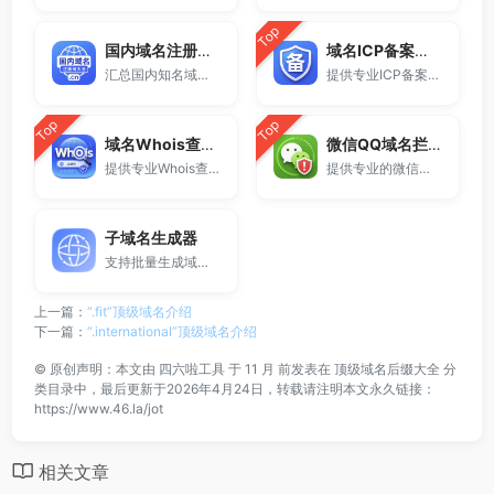
Top
国内域名注册商大全
域名ICP备案查询
汇总国内知名域名注册商与服务平台。
提供专业ICP备案查询与网站备案信息查询服务，支持域名备案号查询、网站是否备案检测及备案信息快速获取，适用于站长工具、域名检测与SEO分析。
Top
Top
域名Whois查询工具
微信QQ域名拦截检测
提供专业Whois查询与域名信息查询服务，支持查询域名注册信息、注册商、到期时间及DNS记录，适用于域名检测、SEO分析及站长工具使用。
提供专业的微信拦截检测、QQ拦截检测、域名被墙检测服务，一键查询网站是否被封、被拦截或被限制访问。
子域名生成器
支持批量生成域名与泛解析子域名，适用于站群部署、SEO测试与开发环境使用。
上一篇：
“.fit”顶级域名介绍
下一篇：
“.international”顶级域名介绍
©
原创声明：本文由
四六啦工具
于 11 月 前发表在
顶级域名后缀大全
分
类目录中，最后更新于2026年4月24日，转载请注明本文永久链接：
https://www.46.la/jot
相关文章