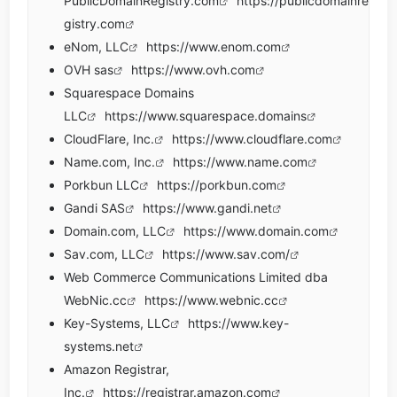
PublicDomainRegistry.com
https://publicdomainre
gistry.com
eNom, LLC
https://www.enom.com
OVH sas
https://www.ovh.com
Squarespace Domains
LLC
https://www.squarespace.domains
CloudFlare, Inc.
https://www.cloudflare.com
Name.com, Inc.
https://www.name.com
Porkbun LLC
https://porkbun.com
Gandi SAS
https://www.gandi.net
Domain.com, LLC
https://www.domain.com
Sav.com, LLC
https://www.sav.com/
Web Commerce Communications Limited dba
WebNic.cc
https://www.webnic.cc
Key-Systems, LLC
https://www.key-
systems.net
Amazon Registrar,
Inc.
https://registrar.amazon.com