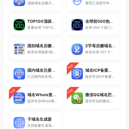
顶级域名后缀大全收录全球已开放注册的所有TLD后缀，包括gTLD、ccTLD、品牌域名后缀等。
整理工信部可申请ICP网站备案的域名后缀大全。
TOP100顶级域名后缀排名榜
全球前500热门域名后缀排行
查看全球 TOP100 域名后缀。
全球 500 个热门域名后缀排名，展示注册量排行、是否可备案、适用范围与用途简介，帮助企业与个人在 2025 年快速选择合适的顶级域名。
国别域名后缀大全
2字母后缀域名大全
收录全球国家/地区代码顶级域名。
收录全球 307 个两字符域名后缀。
Top
国内域名注册商大全
域名ICP备案查询
汇总国内知名域名注册商与服务平台。
提供专业ICP备案查询与网站备案信息查询服务，支持域名备案号查询、网站是否备案检测及备案信息快速获取，适用于站长工具、域名检测与SEO分析。
Top
Top
域名Whois查询工具
微信QQ域名拦截检测
提供专业Whois查询与域名信息查询服务，支持查询域名注册信息、注册商、到期时间及DNS记录，适用于域名检测、SEO分析及站长工具使用。
提供专业的微信拦截检测、QQ拦截检测、域名被墙检测服务，一键查询网站是否被封、被拦截或被限制访问。
子域名生成器
支持批量生成域名与泛解析子域名，适用于站群部署、SEO测试与开发环境使用。