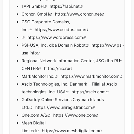
1API GmbH
https://1api.net
Cronon GmbH
https://www.cronon.net
CSC Corporate Domains,
Inc.
https://www.cscdbs.com/
https://www.wordpress.com
PSI-USA, Inc. dba Domain Robot
https://www.psi-
usa.info
Regional Network Information Center, JSC dba RU-
CENTER
https://nic.ru
MarkMonitor Inc.
https://www.markmonitor.com
Ascio Technologies, Inc. Danmark – Filial af Ascio
technologies, Inc. USA
https://ascio.com
GoDaddy Online Services Cayman Islands
Ltd.
https://www.uniregistrar.com
One.com A/S
https://www.one.com
Mesh Digital
Limited
https://www.meshdigital.com