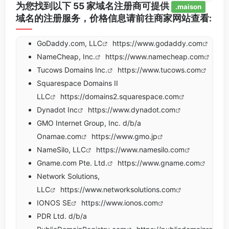
为您找到以下 55 家域名注册商可提供
.maison
域名的注册服务，价格信息请前往商家网站查看:
GoDaddy.com, LLC
https://www.godaddy.com
NameCheap, Inc.
https://www.namecheap.com
Tucows Domains Inc.
https://www.tucows.com
Squarespace Domains II
LLC
https://domains2.squarespace.com
Dynadot Inc
https://www.dynadot.com
GMO Internet Group, Inc. d/b/a
Onamae.com
https://www.gmo.jp
NameSilo, LLC
https://www.namesilo.com
Gname.com Pte. Ltd.
https://www.gname.com
Network Solutions,
LLC
https://www.networksolutions.com
IONOS SE
https://www.ionos.com
PDR Ltd. d/b/a