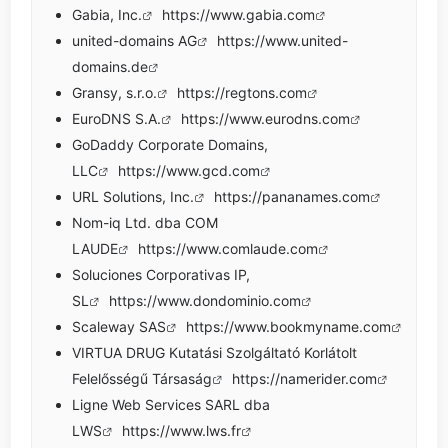
Gabia, Inc.
https://www.gabia.com
united-domains AG
https://www.united-
domains.de
Gransy, s.r.o.
https://regtons.com
EuroDNS S.A.
https://www.eurodns.com
GoDaddy Corporate Domains,
LLC
https://www.gcd.com
URL Solutions, Inc.
https://pananames.com
Nom-iq Ltd. dba COM
LAUDE
https://www.comlaude.com
Soluciones Corporativas IP,
SL
https://www.dondominio.com
Scaleway SAS
https://www.bookmyname.com
VIRTUA DRUG Kutatási Szolgáltató Korlátolt
Felelősségű Társaság
https://namerider.com
Ligne Web Services SARL dba
LWS
https://www.lws.fr