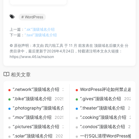
# WordPress
上一篇：
“.sk”顶级域名介绍
下一篇：
“.taxi”顶级域名介绍
©
原创声明：本文由
四六啦工具
于 11 月 前发表在
顶级域名后缀大全
分
类目录中，最后更新于2026年4月24日，转载请注明本文永久链接：
https://www.46.la/maison
相关文章
“.network”顶级域名介绍
WordPress评论如何禁止
2025-09-01
“.bike”顶级域名介绍
“.gives”顶级域名介绍
2025-09-01
2025-0
“.photography”顶级域名介绍
“.theater”顶级域名介绍
2025-09-01
2025
“.mov”顶级域名介绍
“.cooking”顶级域名介绍
2025-09-01
2025
“.pictures”顶级域名介绍
“.condos”顶级域名介绍
2025-09-01
2025
“.solar”顶级域名介绍
一行SQL清理WordPres
2025-09-01