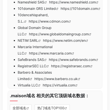
Nameshield SAS
https://www.nameshield.com
101domain GRS Limited
https://101domain.com
10dencehispahard,
S.L.
https://www.cdmon.com
Global Domain Group
LLC
https://www.globaldomaingroup.com
NETIM SARL
https://www.netim.com/en
Marcaria International
LLC
https://www.marcaria.com
SafeBrands SAS
https://www.safebrands.com
RegistrarSEC LLC
https://registrarsec.com
Barbero & Associates
Limited
https://www.barbero.co.uk
Virtualia LLC
https://virtualia.com
.maison域名 相关的其它顶级域名数据：
全部域名
热门域名TOP100