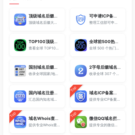
顶级域名后缀大全
可申请ICP备案域名后缀大全
顶级域名后缀大全收录全球已开放注册的所有TLD后缀，包括gTLD、ccTLD、品牌域名后缀等。
整理工信部可申请ICP网站备案的域名后缀大全。
TOP100顶级域名后缀排名榜
全球前500热门域名后缀排行
查看全球 TOP100 域名后缀。
全球 500 个热门域名后缀排名，展示注册量排行、是否可备案、适用范围与用途简介，帮助企业与个人在 2025 年快速选择合适的顶级域名。
国别域名后缀大全
2字母后缀域名大全
收录全球国家/地区代码顶级域名。
收录全球 307 个两字符域名后缀。
Top
国内域名注册商大全
域名ICP备案查询
汇总国内知名域名注册商与服务平台。
提供专业ICP备案查询与网站备案信息查询服务，支持域名备案号查询、网站是否备案检测及备案信息快速获取，适用于站长工具、域名检测与SEO分析。
Top
Top
域名Whois查询工具
微信QQ域名拦截检测
提供专业Whois查询与域名信息查询服务，支持查询域名注册信息、注册商、到期时间及DNS记录，适用于域名检测、SEO分析及站长工具使用。
提供专业的微信拦截检测、QQ拦截检测、域名被墙检测服务，一键查询网站是否被封、被拦截或被限制访问。