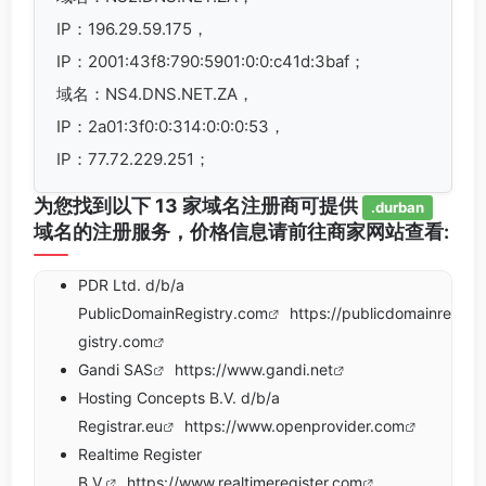
IP：196.29.59.175，
IP：2001:43f8:790:5901:0:0:c41d:3baf；
域名：NS4.DNS.NET.ZA，
IP：2a01:3f0:0:314:0:0:0:53，
IP：77.72.229.251；
为您找到以下 13 家域名注册商可提供
.durban
域名的注册服务，价格信息请前往商家网站查看:
PDR Ltd. d/b/a
PublicDomainRegistry.com
https://publicdomainre
gistry.com
Gandi SAS
https://www.gandi.net
Hosting Concepts B.V. d/b/a
Registrar.eu
https://www.openprovider.com
Realtime Register
B.V.
https://www.realtimeregister.com