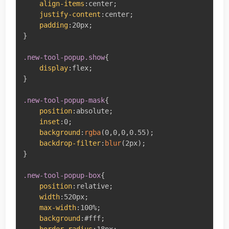
align-items
:
center
;
justify-content
:
center
;
padding
:
20px
;
}
.new-tool-popup.show
{
display
:
flex
;
}
.new-tool-popup-mask
{
position
:
absolute
;
inset
:
0
;
background
:
rgba
(
0
,
0
,
0
,
0.55
)
;
backdrop-filter
:
blur
(
2px
)
;
}
.new-tool-popup-box
{
position
:
relative
;
width
:
520px
;
max-width
:
100%
;
background
:
#fff
;
border-radius
:
18px
;