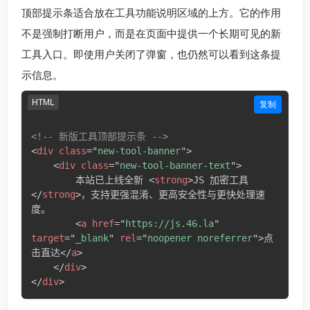
顶部提示条适合放在工具功能说明区域的上方。它的作用
不是强制打断用户，而是在页面中提供一个长期可见的新
工具入口。即使用户关闭了弹窗，也仍然可以看到这条提
示信息。
HTML
复制
<!-- 新版工具顶部提示条 -->
<
div
class
=
"
new-tool-banner
"
>
<
div
class
=
"
new-tool-banner-text
"
>
        本站已上线全新 
<
strong
>
JS 加密工具
</
strong
>
，支持更强混淆、更高安全性与更快处理速
度。

<
a
href
=
"
https://js.46.la
"
target
=
"
_blank
"
rel
=
"
noopener noreferrer
"
>
点
击直达
</
a
>
</
div
>
</
div
>