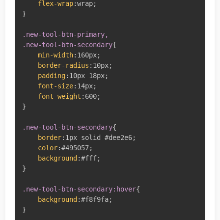
flex-wrap
:
wrap
;
}
.new-tool-btn-primary,

.new-tool-btn-secondary
{
min-width
:
160px
;
border-radius
:
10px
;
padding
:
10px 18px
;
font-size
:
14px
;
font-weight
:
600
;
}
.new-tool-btn-secondary
{
border
:
1px solid #dee2e6
;
color
:
#495057
;
background
:
#fff
;
}
.new-tool-btn-secondary:hover
{
background
:
#f8f9fa
;
}