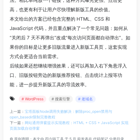
法。相比单纯放一个链接，这种方式曝光更强、点击更
高，也更有利于让用户尽快理解新版工具的价值。
本文给出的方案已经包含完整的 HTML、CSS 和
JavaScript 代码，并且重点解决了一个常见问题：如何从
“关闭后 7 天不再弹出”改成“每次访问页面都自动弹出”。如
果你的目标是让更多旧版流量进入新版工具页，这套实现
方式会更适合当前需求。
后续如果还想继续增强效果，还可以再加入右下角悬浮入
口、旧版按钮旁边的新版推荐按钮、点击统计上报等功
能，进一步提升新版工具的导流效率。
# WordPress
# 搜索引擎
# 老域名
上一篇：
宝塔面板Node调用失败解决：解除proc_open禁用与
open_basedir限制完整教程
下一篇：
网站通用弹窗提示实现教程：HTML + CSS + JavaScript 实现
页面加载自动弹窗
©
原创声明：本文由
四六啦工具
于 5 月 前发表在
代码笔记
分类目录