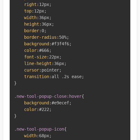
right
:
12px
;
top
:
12px
;
width
:
36px
;
height
:
36px
;
border
:
0
;
border-radius
:
50%
;
background
:
#f3f4f6
;
color
:
#666
;
font-size
:
22px
;
line-height
:
36px
;
cursor
:
pointer
;
transition
:
all .2s ease
;
}
.new-tool-popup-close:hover
{
background
:
#e9ecef
;
color
:
#222
;
}
.new-tool-popup-icon
{
width
:
68px
;