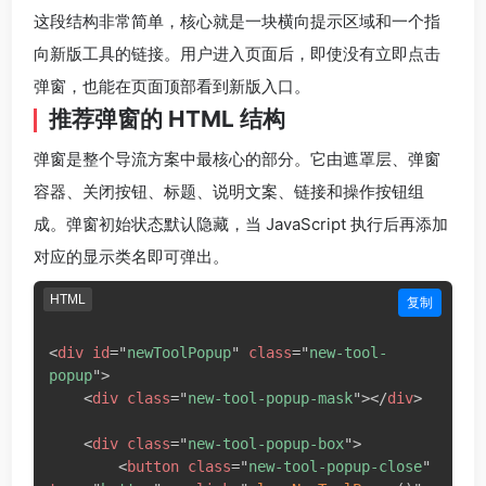
这段结构非常简单，核心就是一块横向提示区域和一个指
向新版工具的链接。用户进入页面后，即使没有立即点击
弹窗，也能在页面顶部看到新版入口。
推荐弹窗的 HTML 结构
弹窗是整个导流方案中最核心的部分。它由遮罩层、弹窗
容器、关闭按钮、标题、说明文案、链接和操作按钮组
成。弹窗初始状态默认隐藏，当 JavaScript 执行后再添加
对应的显示类名即可弹出。
HTML
复制
<
div
id
=
"
newToolPopup
"
class
=
"
new-tool-
popup
"
>
<
div
class
=
"
new-tool-popup-mask
"
>
</
div
>
<
div
class
=
"
new-tool-popup-box
"
>
<
button
class
=
"
new-tool-popup-close
"