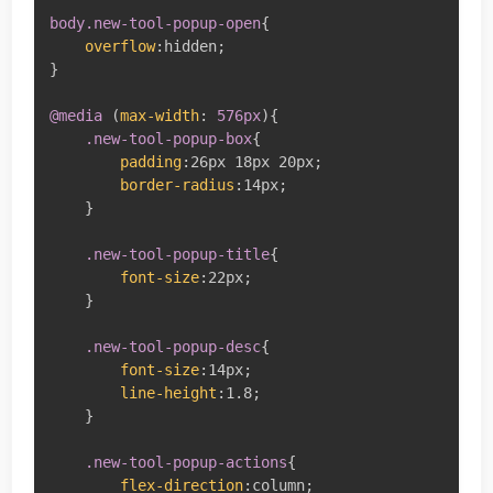
body.new-tool-popup-open
{
overflow
:
hidden
;
}
@media
(
max-width
:
 576px
)
{
.new-tool-popup-box
{
padding
:
26px 18px 20px
;
border-radius
:
14px
;
}
.new-tool-popup-title
{
font-size
:
22px
;
}
.new-tool-popup-desc
{
font-size
:
14px
;
line-height
:
1.8
;
}
.new-tool-popup-actions
{
flex-direction
:
column
;