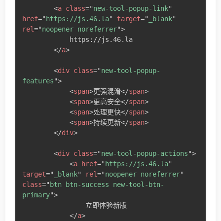
<
a
class
=
"
new-tool-popup-link
"
href
=
"
https://js.46.la
"
target
=
"
_blank
"
rel
=
"
noopener noreferrer
"
>
            https://js.46.la

</
a
>
<
div
class
=
"
new-tool-popup-
features
"
>
<
span
>
更强混淆
</
span
>
<
span
>
更高安全
</
span
>
<
span
>
处理更快
</
span
>
<
span
>
持续更新
</
span
>
</
div
>
<
div
class
=
"
new-tool-popup-actions
"
>
<
a
href
=
"
https://js.46.la
"
target
=
"
_blank
"
rel
=
"
noopener noreferrer
"
class
=
"
btn btn-success new-tool-btn-
primary
"
>
                立即体验新版

</
a
>