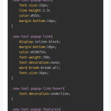
font-size
:
15px
;
line-height
:
1.9
;
color
:
#555
;
margin-bottom
:
14px
;
}
.new-tool-popup-link
{
display
:
inline-block
;
margin-bottom
:
18px
;
color
:
#198754
;
font-weight
:
700
;
text-decoration
:
none
;
word-break
:
break-all
;
font-size
:
16px
;
}
.new-tool-popup-link:hover
{
text-decoration
:
underline
;
}
.new-tool-popup-features
{