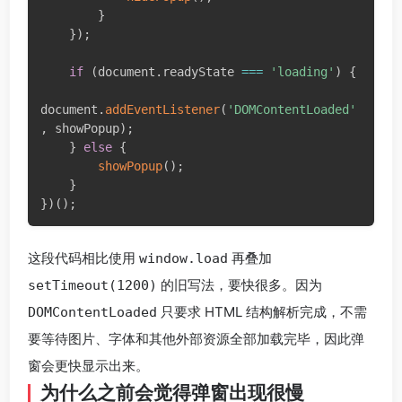
}
}
)
;
if
(
document
.
readyState 
===
'loading'
)
{
document
.
addEventListener
(
'DOMContentLoaded'
,
 showPopup
)
;
}
else
{
showPopup
(
)
;
}
}
)
(
)
;
这段代码相比使用
再叠加
window.load
的旧写法，要快很多。因为
setTimeout(1200)
只要求 HTML 结构解析完成，不需
DOMContentLoaded
要等待图片、字体和其他外部资源全部加载完毕，因此弹
窗会更快显示出来。
为什么之前会觉得弹窗出现很慢