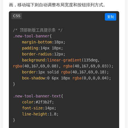
画，移动端下则自动调整布局宽度和按钮排列方式。
CSS
复制
/* 顶部新版工具提示条 */
.new-tool-banner
{
margin-bottom
:
18px
;
padding
:
14px 18px
;
border-radius
:
12px
;
background
:
linear-gradient
(
135deg
,
rgba
(
40
,
167
,
69
,
0.08
)
,
rgba
(
40
,
167
,
69
,
0.03
)
)
;
border
:
1px solid 
rgba
(
40
,
167
,
69
,
0.18
)
;
box-shadow
:
0 6px 18px 
rgba
(
0
,
0
,
0
,
0.04
)
;
}
.new-tool-banner-text
{
color
:
#2f3b2f
;
font-size
:
14px
;
line-height
:
1.8
;
}