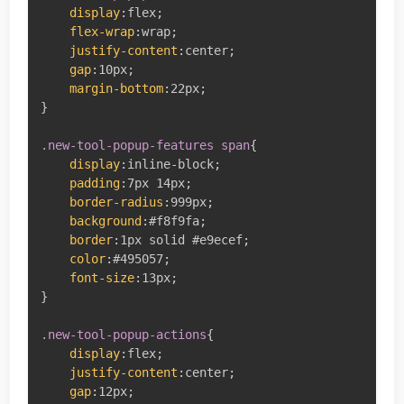
display
:
flex
;
flex-wrap
:
wrap
;
justify-content
:
center
;
gap
:
10px
;
margin-bottom
:
22px
;
}
.new-tool-popup-features span
{
display
:
inline-block
;
padding
:
7px 14px
;
border-radius
:
999px
;
background
:
#f8f9fa
;
border
:
1px solid #e9ecef
;
color
:
#495057
;
font-size
:
13px
;
}
.new-tool-popup-actions
{
display
:
flex
;
justify-content
:
center
;
gap
:
12px
;