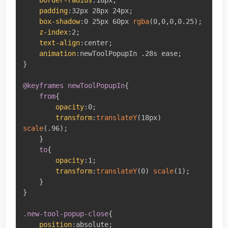
padding
:
32px 28px 24px
;
box-shadow
:
0 25px 60px 
rgba
(
0
,
0
,
0
,
0.25
)
;
z-index
:
2
;
text-align
:
center
;
animation
:
newToolPopupIn .28s ease
;
}
@keyframes
 newToolPopupIn
{
from
{
opacity
:
0
;
transform
:
translateY
(
18px
)
scale
(
.96
)
;
}
to
{
opacity
:
1
;
transform
:
translateY
(
0
)
scale
(
1
)
;
}
}
.new-tool-popup-close
{
position
:
absolute
;