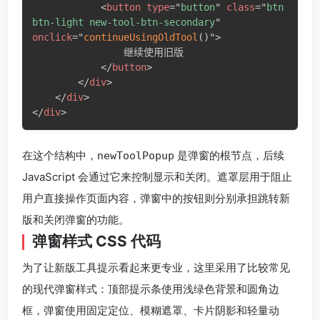
<
button
type
=
"
button
"
class
=
"
btn 
btn-light new-tool-btn-secondary
"
onclick
=
"
continueUsingOldTool
(
)
"
>
                继续使用旧版

</
button
>
</
div
>
</
div
>
</
div
>
在这个结构中，
是弹窗的根节点，后续
newToolPopup
JavaScript 会通过它来控制显示和关闭。遮罩层用于阻止
用户直接操作页面内容，弹窗中的按钮则分别承担跳转新
版和关闭弹窗的功能。
弹窗样式 CSS 代码
为了让新版工具提示看起来更专业，这里采用了比较常见
的现代弹窗样式：顶部提示条使用浅绿色背景和圆角边
框，弹窗使用固定定位、模糊遮罩、卡片阴影和轻量动