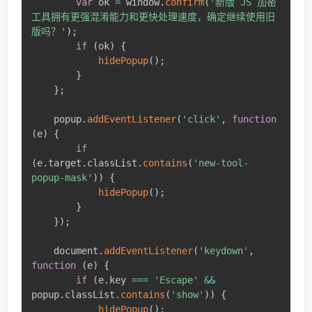
var
 ok 
=
 window
.
confirm
(
'新版 JS 加密
工具拥有更强混淆能力和更快处理速度，确定继续使用旧
版吗？'
)
;
if
(
ok
)
{
hidePopup
(
)
;
}
}
;
    popup
.
addEventListener
(
'click'
,
function
(
e
)
{
if
(
e
.
target
.
classList
.
contains
(
'new-tool-
popup-mask'
)
)
{
hidePopup
(
)
;
}
}
)
;
    document
.
addEventListener
(
'keydown'
,
function
(
e
)
{
if
(
e
.
key 
===
'Escape'
&&
popup
.
classList
.
contains
(
'show'
)
)
{
hidePopup
(
)
;