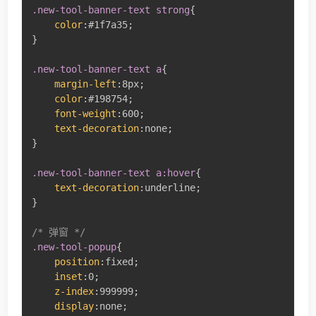
.new-tool-banner-text strong
{
color
:
#1f7a35
;
}
.new-tool-banner-text a
{
margin-left
:
8px
;
color
:
#198754
;
font-weight
:
600
;
text-decoration
:
none
;
}
.new-tool-banner-text a:hover
{
text-decoration
:
underline
;
}
/* 弹窗 */
.new-tool-popup
{
position
:
fixed
;
inset
:
0
;
z-index
:
999999
;
display
:
none
;