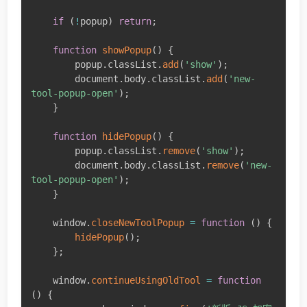
if
(
!
popup
)
return
;
function
showPopup
(
)
{
        popup
.
classList
.
add
(
'show'
)
;
        document
.
body
.
classList
.
add
(
'new-
tool-popup-open'
)
;
}
function
hidePopup
(
)
{
        popup
.
classList
.
remove
(
'show'
)
;
        document
.
body
.
classList
.
remove
(
'new-
tool-popup-open'
)
;
}
    window
.
closeNewToolPopup
=
function
(
)
{
hidePopup
(
)
;
}
;
    window
.
continueUsingOldTool
=
function
(
)
{