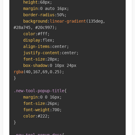
height
:
68px
;
margin
:
0 auto 16px
;
border-radius
:
50%
;
background
:
linear-gradient
(
135deg
,
#28a745
,
 #20c997
)
;
color
:
#fff
;
display
:
flex
;
align-items
:
center
;
justify-content
:
center
;
font-size
:
28px
;
box-shadow
:
0 10px 24px 
rgba
(
40
,
167
,
69
,
0.25
)
;
}
.new-tool-popup-title
{
margin
:
0 0 16px
;
font-size
:
26px
;
font-weight
:
700
;
color
:
#222
;
}
.new-tool-popup-desc
{