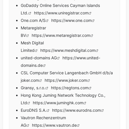
GoDaddy Online Services Cayman Islands
Ltd.
https://www.uniregistrar.com
One.com A/S
https://www.one.com
Metaregistrar
BV
https://www.metaregistrar.com
Mesh Digital
Limited
https://www.meshdigital.com
united-domains AG
https://www.united-
domains.de
CSL Computer Service Langenbach GmbH d/b/a
joker.com
https://www.joker.com
Gransy, s.r.o.
https://regtons.com
Hong Kong Juming Network Technology Co.,
Ltd
https://www.juminghk.com
EuroDNS S.A.
https://www.eurodns.com
Vautron Rechenzentrum
AG
https://www.vautron.de