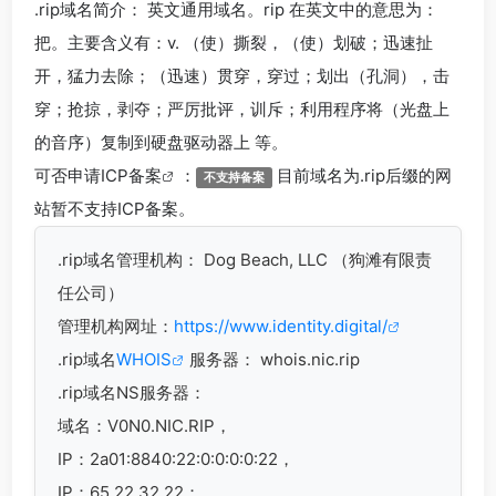
.rip
域名简介： 英文通用域名。rip 在英文中的意思为：
把。主要含义有：v. （使）撕裂，（使）划破；迅速扯
开，猛力去除；（迅速）贯穿，穿过；划出（孔洞），击
穿；抢掠，剥夺；严厉批评，训斥；利用程序将（光盘上
的音序）复制到硬盘驱动器上 等。
可否申请
ICP备案
：
目前域名为.rip后缀的网
不支持备案
站暂不支持ICP备案。
.rip
域名管理机构： Dog Beach, LLC （狗滩有限责
任公司）
管理机构网址：
https://www.identity.digital/
.rip域名
WHOIS
服务器： whois.nic.rip
.rip域名
NS服务器：
域名：V0N0.NIC.RIP，
IP：2a01:8840:22:0:0:0:0:22，
IP：65.22.32.22；