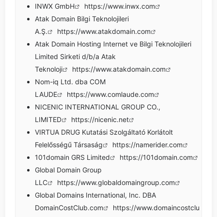
INWX GmbH
https://www.inwx.com
Atak Domain Bilgi Teknolojileri
A.Ş.
https://www.atakdomain.com
Atak Domain Hosting Internet ve Bilgi Teknolojileri
Limited Sirketi d/b/a Atak
Teknoloji
https://www.atakdomain.com
Nom-iq Ltd. dba COM
LAUDE
https://www.comlaude.com
NICENIC INTERNATIONAL GROUP CO.,
LIMITED
https://nicenic.net
VIRTUA DRUG Kutatási Szolgáltató Korlátolt
Felelősségű Társaság
https://namerider.com
101domain GRS Limited
https://101domain.com
Global Domain Group
LLC
https://www.globaldomaingroup.com
Global Domains International, Inc. DBA
DomainCostClub.com
https://www.domaincostclu