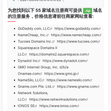
为您找到以下 55 家域名注册商可提供
域名
.rip
的注册服务，价格信息请前往商家网站查看:
GoDaddy.com, LLC
https://www.godaddy.com
NameCheap, Inc.
https://www.namecheap.com
Tucows Domains Inc.
https://www.tucows.com
Squarespace Domains II
LLC
https://domains2.squarespace.com
Dynadot Inc
https://www.dynadot.com
GMO Internet Group, Inc. d/b/a
Onamae.com
https://www.gmo.jp
NameSilo, LLC
https://www.namesilo.com
Gname.com Pte. Ltd.
https://www.gname.com
Network Solutions,
LLC
https://www.networksolutions.com
IONOS SE
https://www.ionos.com