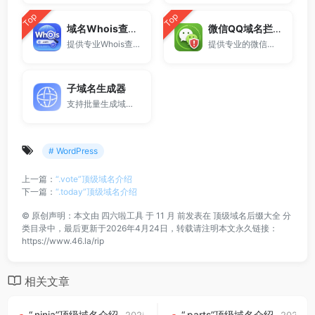
Top
Top
域名Whois查询工具
微信QQ域名拦截检测
提供专业Whois查询与域名信息查询服务，支持查询域名注册信息、注册商、到期时间及DNS记录，适用于域名检测、SEO分析及站长工具使用。
提供专业的微信拦截检测、QQ拦截检测、域名被墙检测服务，一键查询网站是否被封、被拦截或被限制访问。
子域名生成器
支持批量生成域名与泛解析子域名，适用于站群部署、SEO测试与开发环境使用。
# WordPress
上一篇：
“.vote”顶级域名介绍
下一篇：
“.today”顶级域名介绍
©
原创声明：本文由
四六啦工具
于 11 月 前发表在
顶级域名后缀大全
分
类目录中，最后更新于2026年4月24日，转载请注明本文永久链接：
https://www.46.la/rip
相关文章
“.ninja”顶级域名介绍
“.parts”顶级域名介绍