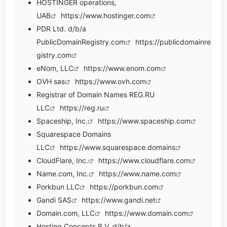
HOSTINGER operations,
UAB
https://www.hostinger.com
PDR Ltd. d/b/a
PublicDomainRegistry.com
https://publicdomainre
gistry.com
eNom, LLC
https://www.enom.com
OVH sas
https://www.ovh.com
Registrar of Domain Names REG.RU
LLC
https://reg.ru
Spaceship, Inc.
https://www.spaceship.com
Squarespace Domains
LLC
https://www.squarespace.domains
CloudFlare, Inc.
https://www.cloudflare.com
Name.com, Inc.
https://www.name.com
Porkbun LLC
https://porkbun.com
Gandi SAS
https://www.gandi.net
Domain.com, LLC
https://www.domain.com
Hosting Concepts B.V. d/b/a