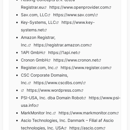
Registrar.eu
https://www.openprovider.com
Sav.com, LLC
https://www.sav.com/
Key-Systems, LLC
https://www.key-
systems.net
Amazon Registrar,
Inc.
https://registrar.amazon.com
1API GmbH
https://1api.net
Cronon GmbH
https://www.cronon.net
Register.com, Inc.
https://www.register.com
CSC Corporate Domains,
Inc.
https://www.cscdbs.com/
https://www.wordpress.com
PSI-USA, Inc. dba Domain Robot
https://www.psi-
usa.info
MarkMonitor Inc.
https://www.markmonitor.com
Ascio Technologies, Inc. Danmark – Filial af Ascio
technologies, Inc. USA
https://ascio.com