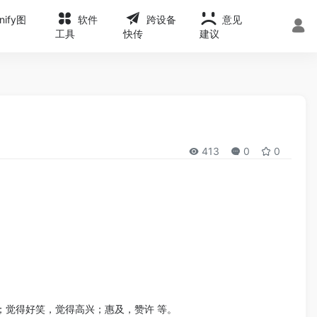
onify图
软件
跨设备
意见
工具
快传
建议
413
0
0
）；觉得好笑，觉得高兴；惠及，赞许 等。