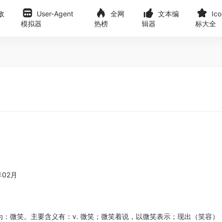
敌
User-Agent
全网
文本编
Ic
模拟器
热榜
辑器
标大全
年02月
。
意思为：微笑。主要含义有：v. 微笑；微笑着说，以微笑表示；现出（笑容