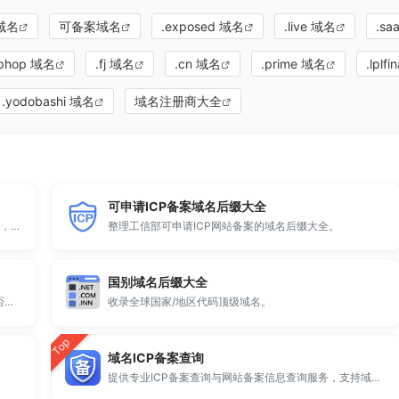
域名
可备案域名
.exposed 域名
.live 域名
.sa
iphop 域名
.fj 域名
.cn 域名
.prime 域名
.lplf
.yodobashi 域名
域名注册商大全
可申请ICP备案域名后缀大全
顶级域名后缀大全收录全球已开放注册的所有TLD后缀，包括gTLD、ccTLD、品牌域名后缀等。
整理工信部可申请ICP网站备案的域名后缀大全。
国别域名后缀大全
全球 500 个热门域名后缀排名，展示注册量排行、是否可备案、适用范围与用途简介，帮助企业与个人在 2025 年快速选择合适的顶级域名。
收录全球国家/地区代码顶级域名。
Top
域名ICP备案查询
提供专业ICP备案查询与网站备案信息查询服务，支持域名备案号查询、网站是否备案检测及备案信息快速获取，适用于站长工具、域名检测与SEO分析。