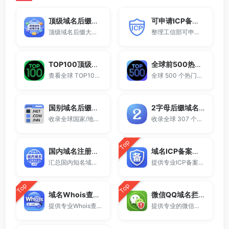
顶级域名后缀大全
可申请ICP备案域名后缀大全
顶级域名后缀大全收录全球已开放注册的所有TLD后缀，包括gTLD、ccTLD、品牌域名后缀等。
整理工信部可申请ICP网站备案的域名后缀大全。
TOP100顶级域名后缀排名榜
全球前500热门域名后缀排行
查看全球 TOP100 域名后缀。
全球 500 个热门域名后缀排名，展示注册量排行、是否可备案、适用范围与用途简介，帮助企业与个人在 2025 年快速选择合适的顶级域名。
国别域名后缀大全
2字母后缀域名大全
收录全球国家/地区代码顶级域名。
收录全球 307 个两字符域名后缀。
Top
国内域名注册商大全
域名ICP备案查询
汇总国内知名域名注册商与服务平台。
提供专业ICP备案查询与网站备案信息查询服务，支持域名备案号查询、网站是否备案检测及备案信息快速获取，适用于站长工具、域名检测与SEO分析。
Top
Top
域名Whois查询工具
微信QQ域名拦截检测
提供专业Whois查询与域名信息查询服务，支持查询域名注册信息、注册商、到期时间及DNS记录，适用于域名检测、SEO分析及站长工具使用。
提供专业的微信拦截检测、QQ拦截检测、域名被墙检测服务，一键查询网站是否被封、被拦截或被限制访问。