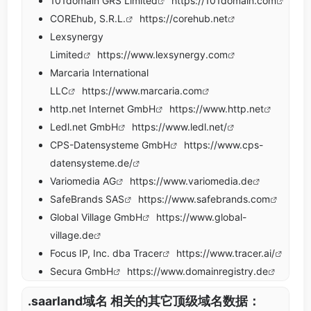
101domain GRS Limited
https://101domain.com
COREhub, S.R.L.
https://corehub.net
Lexsynergy
Limited
https://www.lexsynergy.com
Marcaria International
LLC
https://www.marcaria.com
http.net Internet GmbH
https://www.http.net
Ledl.net GmbH
https://www.ledl.net/
CPS-Datensysteme GmbH
https://www.cps-
datensysteme.de/
Variomedia AG
https://www.variomedia.de
SafeBrands SAS
https://www.safebrands.com
Global Village GmbH
https://www.global-
village.de
Focus IP, Inc. dba Tracer
https://www.tracer.ai/
Secura GmbH
https://www.domainregistry.de
.saarland域名 相关的其它顶级域名数据：