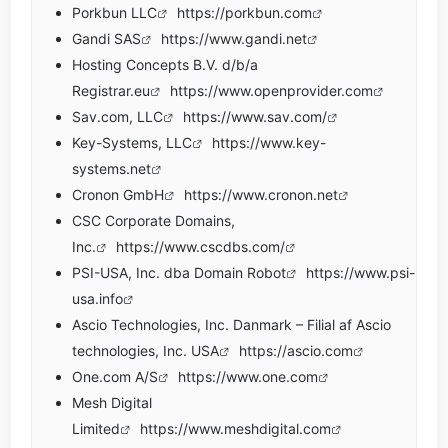
Porkbun LLC
https://porkbun.com
Gandi SAS
https://www.gandi.net
Hosting Concepts B.V. d/b/a
Registrar.eu
https://www.openprovider.com
Sav.com, LLC
https://www.sav.com/
Key-Systems, LLC
https://www.key-
systems.net
Cronon GmbH
https://www.cronon.net
CSC Corporate Domains,
Inc.
https://www.cscdbs.com/
PSI-USA, Inc. dba Domain Robot
https://www.psi-
usa.info
Ascio Technologies, Inc. Danmark – Filial af Ascio
technologies, Inc. USA
https://ascio.com
One.com A/S
https://www.one.com
Mesh Digital
Limited
https://www.meshdigital.com