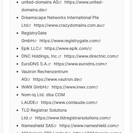
united-domains AG
https://www.united-
domains.de
Dreamscape Networks International Pte
Ltd
https://www.crazydomains.com.au
RegistryGate
GmbH
https://www.registrygate.com
Epik LLC
https://www.epik.com/
DNC Holdings, Inc.
https://www.directnic.com
EuroDNS S.A.
https://www.eurodns.com
Vautron Rechenzentrum
AG
https://www.vautron.de
INWX GmbH
https://www.inwx.com
Nom-iq Ltd. dba COM
LAUDE
https://www.comlaude.com
TLD Registrar Solutions
Ltd.
https://www.tldregistrarsolutions.com
Nameshield SAS
https://www.nameshield.com