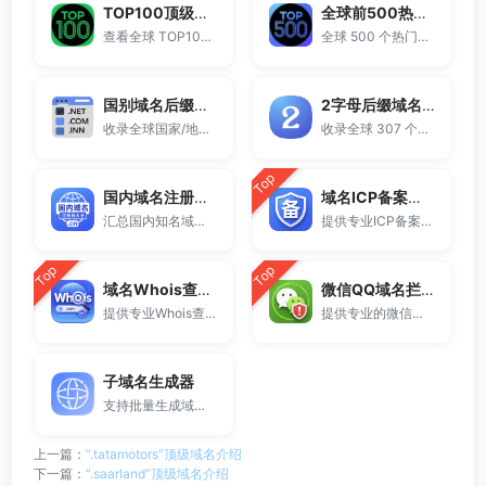
TOP100顶级域名后缀排名榜
全球前500热门域名后缀排行
查看全球 TOP100 域名后缀。
全球 500 个热门域名后缀排名，展示注册量排行、是否可备案、适用范围与用途简介，帮助企业与个人在 2025 年快速选择合适的顶级域名。
国别域名后缀大全
2字母后缀域名大全
收录全球国家/地区代码顶级域名。
收录全球 307 个两字符域名后缀。
Top
国内域名注册商大全
域名ICP备案查询
汇总国内知名域名注册商与服务平台。
提供专业ICP备案查询与网站备案信息查询服务，支持域名备案号查询、网站是否备案检测及备案信息快速获取，适用于站长工具、域名检测与SEO分析。
Top
Top
域名Whois查询工具
微信QQ域名拦截检测
提供专业Whois查询与域名信息查询服务，支持查询域名注册信息、注册商、到期时间及DNS记录，适用于域名检测、SEO分析及站长工具使用。
提供专业的微信拦截检测、QQ拦截检测、域名被墙检测服务，一键查询网站是否被封、被拦截或被限制访问。
子域名生成器
支持批量生成域名与泛解析子域名，适用于站群部署、SEO测试与开发环境使用。
上一篇：
“.tatamotors”顶级域名介绍
下一篇：
“.saarland”顶级域名介绍