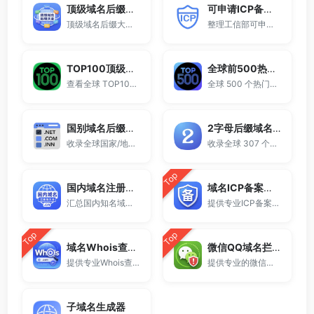
顶级域名后缀大全
可申请ICP备案域名后缀大全
顶级域名后缀大全收录全球已开放注册的所有TLD后缀，包括gTLD、ccTLD、品牌域名后缀等。
整理工信部可申请ICP网站备案的域名后缀大全。
TOP100顶级域名后缀排名榜
全球前500热门域名后缀排行
查看全球 TOP100 域名后缀。
全球 500 个热门域名后缀排名，展示注册量排行、是否可备案、适用范围与用途简介，帮助企业与个人在 2025 年快速选择合适的顶级域名。
国别域名后缀大全
2字母后缀域名大全
收录全球国家/地区代码顶级域名。
收录全球 307 个两字符域名后缀。
Top
国内域名注册商大全
域名ICP备案查询
汇总国内知名域名注册商与服务平台。
提供专业ICP备案查询与网站备案信息查询服务，支持域名备案号查询、网站是否备案检测及备案信息快速获取，适用于站长工具、域名检测与SEO分析。
Top
Top
域名Whois查询工具
微信QQ域名拦截检测
提供专业Whois查询与域名信息查询服务，支持查询域名注册信息、注册商、到期时间及DNS记录，适用于域名检测、SEO分析及站长工具使用。
提供专业的微信拦截检测、QQ拦截检测、域名被墙检测服务，一键查询网站是否被封、被拦截或被限制访问。
子域名生成器