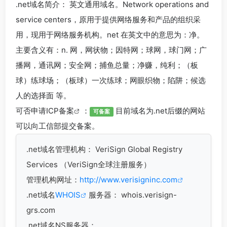
.net
域名简介： 英文通用域名。Network operations and
service centers，原用于提供网络服务和产品的组织采
用，现用于网络服务机构。net 在英文中的意思为：净。
主要含义有：n. 网，网状物；因特网；球网，球门网；广
播网，通讯网；安全网；捕鱼总量；净赚，纯利；（板
球）练球场；（板球）一次练球；网眼织物；陷阱；候选
人的选择面 等。
可否申请
ICP备案
：
目前域名为.net后缀的网站
可备案
可以向工信部提交备案。
.net
域名管理机构： VeriSign Global Registry
Services （VeriSign全球注册服务）
管理机构网址：
http://www.verisigninc.com
.net域名
WHOIS
服务器： whois.verisign-
grs.com
.net域名
NS服务器：