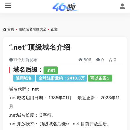
首页
•
顶级域名后缀大全
•
正文
“.net”顶级域名介绍
11个月前发布
896
0
0
域名后缀：
.net
通用域名
全球注册量约：2418.3万
可以备案
域名代码：
net
.net域名
启用日期： 1985年01月 最近更新： 2023年11
月
.net
域名长度： 3字符。
.net
开放状态： 顶级
域名后缀
.net 目前开放注册。