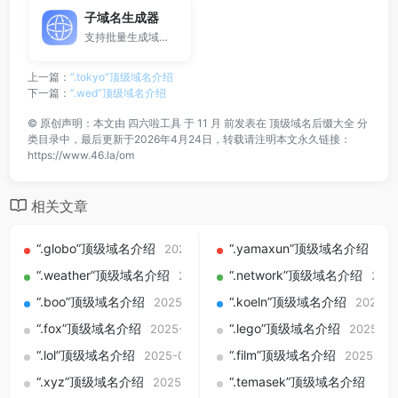
子域名生成器
支持批量生成域名与泛解析子域名，适用于站群部署、SEO测试与开发环境使用。
上一篇：
“.tokyo”顶级域名介绍
下一篇：
“.wed”顶级域名介绍
©
原创声明：本文由
四六啦工具
于 11 月 前发表在
顶级域名后缀大全
分
类目录中，最后更新于2026年4月24日，转载请注明本文永久链接：
https://www.46.la/om
相关文章
“.globo”顶级域名介绍
“.yamaxun”顶级域名介绍
2025-09-01
202
“.weather”顶级域名介绍
“.network”顶级域名介绍
2025-09-01
2025
“.boo”顶级域名介绍
“.koeln”顶级域名介绍
2025-09-01
2025-0
“.fox”顶级域名介绍
“.lego”顶级域名介绍
2025-09-01
2025-09
“.lol”顶级域名介绍
“.film”顶级域名介绍
2025-09-01
2025-09-
“.xyz”顶级域名介绍
“.temasek”顶级域名介绍
2025-09-01
202