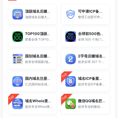
顶级域名后缀大全
可申请ICP备案域名后缀大全
顶级域名后缀大全收录全球已开放注册的所有TLD后缀，包括gTLD、ccTLD、品牌域名后缀等。
整理工信部可申请ICP网站备案的域名后缀大全。
TOP100顶级域名后缀排名榜
全球前500热门域名后缀排行
查看全球 TOP100 域名后缀。
全球 500 个热门域名后缀排名，展示注册量排行、是否可备案、适用范围与用途简介，帮助企业与个人在 2025 年快速选择合适的顶级域名。
国别域名后缀大全
2字母后缀域名大全
收录全球国家/地区代码顶级域名。
收录全球 307 个两字符域名后缀。
Top
国内域名注册商大全
域名ICP备案查询
汇总国内知名域名注册商与服务平台。
提供专业ICP备案查询与网站备案信息查询服务，支持域名备案号查询、网站是否备案检测及备案信息快速获取，适用于站长工具、域名检测与SEO分析。
Top
Top
域名Whois查询工具
微信QQ域名拦截检测
提供专业Whois查询与域名信息查询服务，支持查询域名注册信息、注册商、到期时间及DNS记录，适用于域名检测、SEO分析及站长工具使用。
提供专业的微信拦截检测、QQ拦截检测、域名被墙检测服务，一键查询网站是否被封、被拦截或被限制访问。