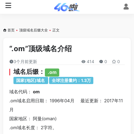
首页
•
顶级域名后缀大全
•
正文
“.om”顶级域名介绍
3个月前更新
414
0
0
域名后缀：
.om
国家(地区)域名
全球注册量约：1.3万
域名代码：
om
.om域名
启用日期： 1996年04月 最近更新： 2017年11
月
国家地区： 阿曼(oman)
.om
域名长度： 2字符。