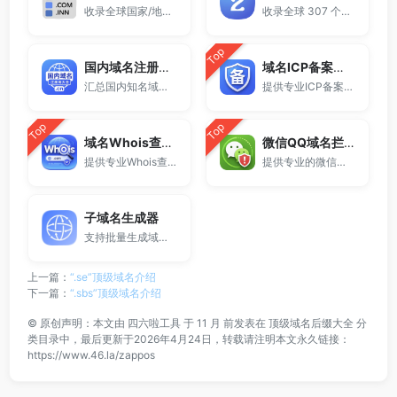
收录全球国家/地区代码顶级域名。
收录全球 307 个两字符域名后缀。
Top
国内域名注册商大全
域名ICP备案查询
汇总国内知名域名注册商与服务平台。
提供专业ICP备案查询与网站备案信息查询服务，支持域名备案号查询、网站是否备案检测及备案信息快速获取，适用于站长工具、域名检测与SEO分析。
Top
Top
域名Whois查询工具
微信QQ域名拦截检测
提供专业Whois查询与域名信息查询服务，支持查询域名注册信息、注册商、到期时间及DNS记录，适用于域名检测、SEO分析及站长工具使用。
提供专业的微信拦截检测、QQ拦截检测、域名被墙检测服务，一键查询网站是否被封、被拦截或被限制访问。
子域名生成器
支持批量生成域名与泛解析子域名，适用于站群部署、SEO测试与开发环境使用。
上一篇：
“.se”顶级域名介绍
下一篇：
“.sbs”顶级域名介绍
©
原创声明：本文由
四六啦工具
于 11 月 前发表在
顶级域名后缀大全
分
类目录中，最后更新于2026年4月24日，转载请注明本文永久链接：
https://www.46.la/zappos