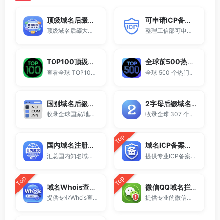
顶级域名后缀大全
可申请ICP备案域名后缀大全
顶级域名后缀大全收录全球已开放注册的所有TLD后缀，包括gTLD、ccTLD、品牌域名后缀等。
整理工信部可申请ICP网站备案的域名后缀大全。
TOP100顶级域名后缀排名榜
全球前500热门域名后缀排行
查看全球 TOP100 域名后缀。
全球 500 个热门域名后缀排名，展示注册量排行、是否可备案、适用范围与用途简介，帮助企业与个人在 2025 年快速选择合适的顶级域名。
国别域名后缀大全
2字母后缀域名大全
收录全球国家/地区代码顶级域名。
收录全球 307 个两字符域名后缀。
Top
国内域名注册商大全
域名ICP备案查询
汇总国内知名域名注册商与服务平台。
提供专业ICP备案查询与网站备案信息查询服务，支持域名备案号查询、网站是否备案检测及备案信息快速获取，适用于站长工具、域名检测与SEO分析。
Top
Top
域名Whois查询工具
微信QQ域名拦截检测
提供专业Whois查询与域名信息查询服务，支持查询域名注册信息、注册商、到期时间及DNS记录，适用于域名检测、SEO分析及站长工具使用。
提供专业的微信拦截检测、QQ拦截检测、域名被墙检测服务，一键查询网站是否被封、被拦截或被限制访问。