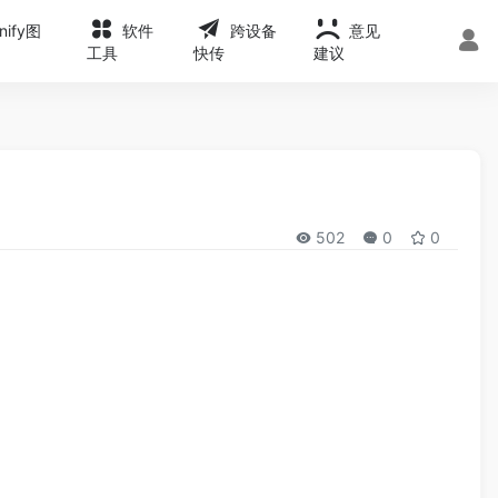
onify图
软件
跨设备
意见
工具
快传
建议
502
0
0