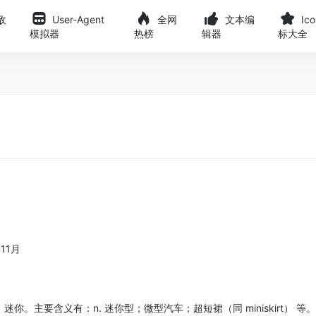
敌
User-Agent
全网
文本编
Ic
模拟器
热榜
辑器
标大全
11月
你。主要含义有：n. 迷你型；微型汽车；超短裙（同 miniskirt） 等。