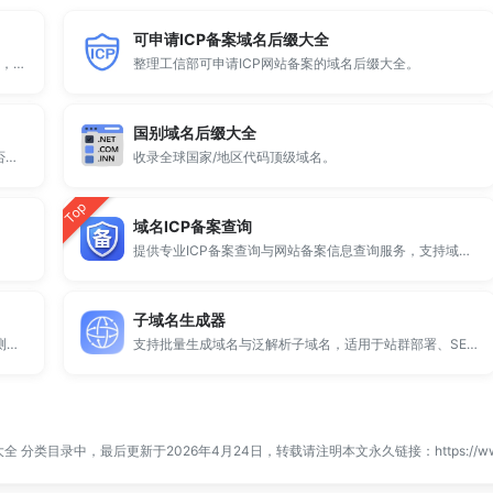
可申请ICP备案域名后缀大全
顶级域名后缀大全收录全球已开放注册的所有TLD后缀，包括gTLD、ccTLD、品牌域名后缀等。
整理工信部可申请ICP网站备案的域名后缀大全。
国别域名后缀大全
全球 500 个热门域名后缀排名，展示注册量排行、是否可备案、适用范围与用途简介，帮助企业与个人在 2025 年快速选择合适的顶级域名。
收录全球国家/地区代码顶级域名。
Top
域名ICP备案查询
提供专业ICP备案查询与网站备案信息查询服务，支持域名备案号查询、网站是否备案检测及备案信息快速获取，适用于站长工具、域名检测与SEO分析。
子域名生成器
提供专业的微信拦截检测、QQ拦截检测、域名被墙检测服务，一键查询网站是否被封、被拦截或被限制访问。
支持批量生成域名与泛解析子域名，适用于站群部署、SEO测试与开发环境使用。
大全
分类目录中，最后更新于2026年4月24日，转载请注明本文永久链接：
https://