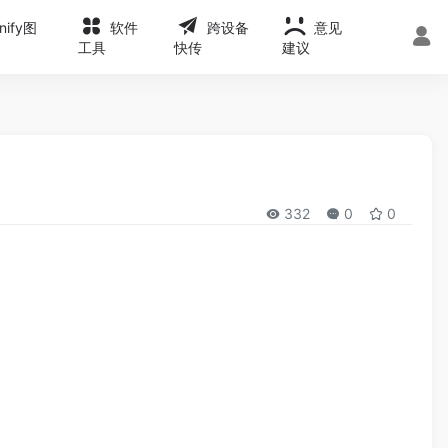
onify图
软件
跨设备
意见
工具
快传
建议
332
0
0