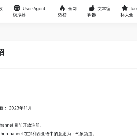
敌
User-Agent
全网
文本编
Ic
模拟器
热榜
辑器
标大全
绍
： 2023年11月
rchannel 目前开放注册。
herchannel 在加利西亚语中的意思为：气象频道。