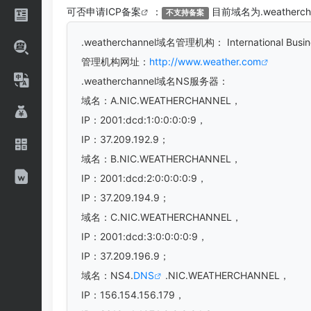
可否申请
ICP备案
：
目前域名为.weather
不支持备案
.weatherchannel
域名管理机构： International Bus
管理机构网址：
http://www.weather.com
.weatherchannel域名
NS服务器：
域名：A.NIC.WEATHERCHANNEL，
IP：2001:dcd:1:0:0:0:0:9，
IP：37.209.192.9；
域名：B.NIC.WEATHERCHANNEL，
IP：2001:dcd:2:0:0:0:0:9，
IP：37.209.194.9；
域名：C.NIC.WEATHERCHANNEL，
IP：2001:dcd:3:0:0:0:0:9，
IP：37.209.196.9；
域名：NS4.
DNS
.NIC.WEATHERCHANNEL，
IP：156.154.156.179，