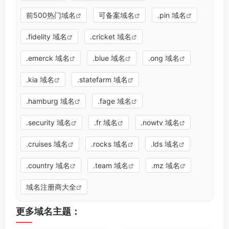
前500热门域名
可备案域名
.pin 域名
.fidelity 域名
.cricket 域名
.emerck 域名
.blue 域名
.ong 域名
.kia 域名
.statefarm 域名
.hamburg 域名
.fage 域名
.security 域名
.fr 域名
.nowtv 域名
.cruises 域名
.rocks 域名
.lds 域名
.country 域名
.team 域名
.mz 域名
域名注册商大全
更多域名主题：