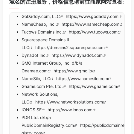
域名的注册服务，价格信息请前往商家网站查看:
GoDaddy.com, LLC
https://www.godaddy.com
NameCheap, Inc.
https://www.namecheap.com
Tucows Domains Inc.
https://www.tucows.com
Squarespace Domains II
LLC
https://domains2.squarespace.com
Dynadot Inc
https://www.dynadot.com
GMO Internet Group, Inc. d/b/a
Onamae.com
https://www.gmo.jp
NameSilo, LLC
https://www.namesilo.com
Gname.com Pte. Ltd.
https://www.gname.com
Network Solutions,
LLC
https://www.networksolutions.com
IONOS SE
https://www.ionos.com
PDR Ltd. d/b/a
PublicDomainRegistry.com
https://publicdomainre
gistry.com