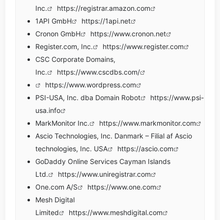
Inc.
https://registrar.amazon.com
1API GmbH
https://1api.net
Cronon GmbH
https://www.cronon.net
Register.com, Inc.
https://www.register.com
CSC Corporate Domains,
Inc.
https://www.cscdbs.com/
https://www.wordpress.com
PSI-USA, Inc. dba Domain Robot
https://www.psi-
usa.info
MarkMonitor Inc.
https://www.markmonitor.com
Ascio Technologies, Inc. Danmark – Filial af Ascio
technologies, Inc. USA
https://ascio.com
GoDaddy Online Services Cayman Islands
Ltd.
https://www.uniregistrar.com
One.com A/S
https://www.one.com
Mesh Digital
Limited
https://www.meshdigital.com