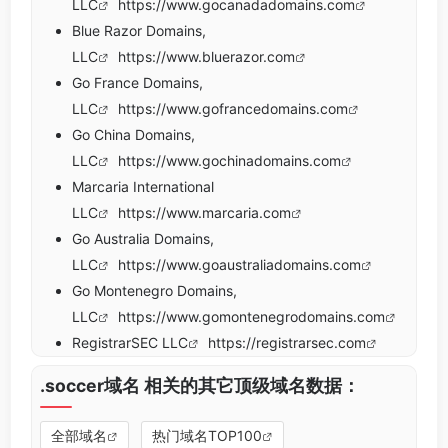
LLC
https://www.gocanadadomains.com
Blue Razor Domains,
LLC
https://www.bluerazor.com
Go France Domains,
LLC
https://www.gofrancedomains.com
Go China Domains,
LLC
https://www.gochinadomains.com
Marcaria International
LLC
https://www.marcaria.com
Go Australia Domains,
LLC
https://www.goaustraliadomains.com
Go Montenegro Domains,
LLC
https://www.gomontenegrodomains.com
RegistrarSEC LLC
https://registrarsec.com
.soccer域名 相关的其它顶级域名数据：
全部域名
热门域名TOP100