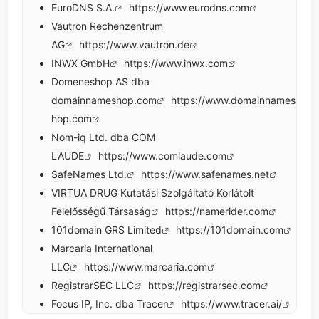
EuroDNS S.A.
https://www.eurodns.com
Vautron Rechenzentrum
AG
https://www.vautron.de
INWX GmbH
https://www.inwx.com
Domeneshop AS dba
domainnameshop.com
https://www.domainnames
hop.com
Nom-iq Ltd. dba COM
LAUDE
https://www.comlaude.com
SafeNames Ltd.
https://www.safenames.net
VIRTUA DRUG Kutatási Szolgáltató Korlátolt
Felelősségű Társaság
https://namerider.com
101domain GRS Limited
https://101domain.com
Marcaria International
LLC
https://www.marcaria.com
RegistrarSEC LLC
https://registrarsec.com
Focus IP, Inc. dba Tracer
https://www.tracer.ai/