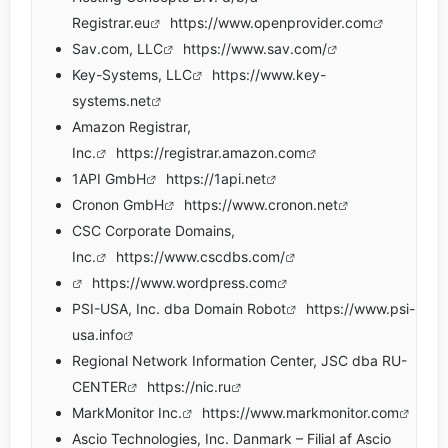
Registrar.eu
https://www.openprovider.com
Sav.com, LLC
https://www.sav.com/
Key-Systems, LLC
https://www.key-
systems.net
Amazon Registrar,
Inc.
https://registrar.amazon.com
1API GmbH
https://1api.net
Cronon GmbH
https://www.cronon.net
CSC Corporate Domains,
Inc.
https://www.cscdbs.com/
https://www.wordpress.com
PSI-USA, Inc. dba Domain Robot
https://www.psi-
usa.info
Regional Network Information Center, JSC dba RU-
CENTER
https://nic.ru
MarkMonitor Inc.
https://www.markmonitor.com
Ascio Technologies, Inc. Danmark – Filial af Ascio