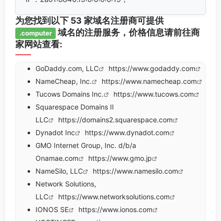
为您找到以下 53 家域名注册商可提供
域名的注册服务，价格信息请前往商
.computer
家网站查看:
GoDaddy.com, LLC
https://www.godaddy.com
NameCheap, Inc.
https://www.namecheap.com
Tucows Domains Inc.
https://www.tucows.com
Squarespace Domains II
LLC
https://domains2.squarespace.com
Dynadot Inc
https://www.dynadot.com
GMO Internet Group, Inc. d/b/a
Onamae.com
https://www.gmo.jp
NameSilo, LLC
https://www.namesilo.com
Network Solutions,
LLC
https://www.networksolutions.com
IONOS SE
https://www.ionos.com