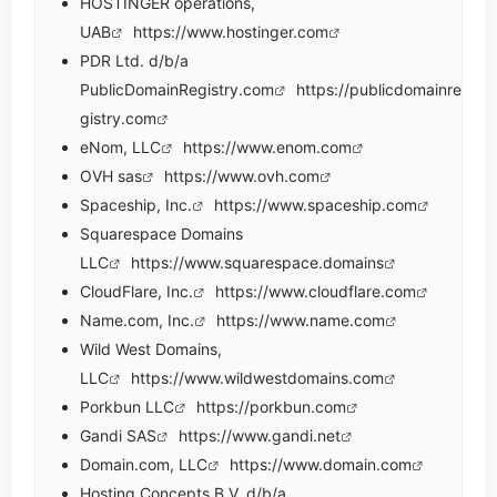
HOSTINGER operations,
UAB
https://www.hostinger.com
PDR Ltd. d/b/a
PublicDomainRegistry.com
https://publicdomainre
gistry.com
eNom, LLC
https://www.enom.com
OVH sas
https://www.ovh.com
Spaceship, Inc.
https://www.spaceship.com
Squarespace Domains
LLC
https://www.squarespace.domains
CloudFlare, Inc.
https://www.cloudflare.com
Name.com, Inc.
https://www.name.com
Wild West Domains,
LLC
https://www.wildwestdomains.com
Porkbun LLC
https://porkbun.com
Gandi SAS
https://www.gandi.net
Domain.com, LLC
https://www.domain.com
Hosting Concepts B.V. d/b/a