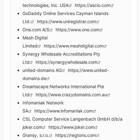
technologies, Inc. USA
https://ascio.com
GoDaddy Online Services Cayman Islands
Ltd.
https://www.uniregistrar.com
One.com A/S
https://www.one.com
Mesh Digital
Limited
https://www.meshdigital.com
Synergy Wholesale Accreditations Pty
Ltd
https://synergywholesale.com
united-domains AG
https://www.united-
domains.de
Dreamscape Networks International Pte
Ltd
https://www.crazydomains.com.au
Infomaniak Network
SA
https://www.infomaniak.com
CSL Computer Service Langenbach GmbH d/b/a
joker.com
https://www.joker.com
Gransy, s.r.o.
https://regtons.com