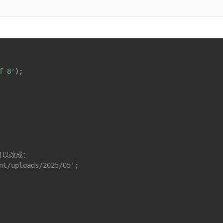
f-8'
)
;
也可以改成：
nt/uploads/2025/05';