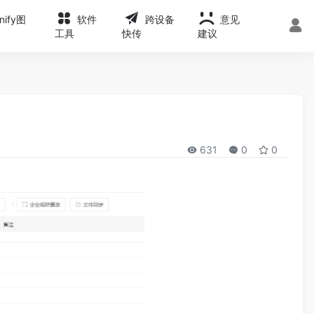
onify图
软件
跨设备
意见
工具
快传
建议
631
0
0