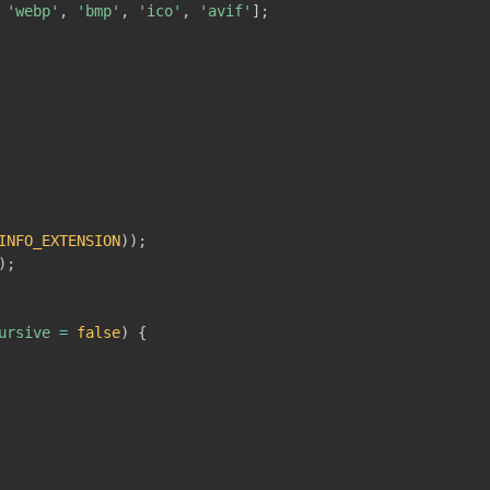
'webp'
,
'bmp'
,
'ico'
,
'avif'
]
;
INFO_EXTENSION
)
)
;
)
;
ursive
=
false
)
{