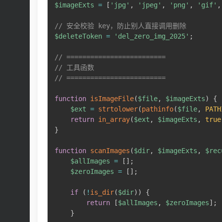
$imageExts
=
[
'jpg'
,
'jpeg'
,
'png'
,
'gif'
,
// 安全校验 key，防止别人直接调用删除
$deleteToken
=
'del_zero_img_2025'
;
// =========================
// 工具函数
// =========================
function
isImageFile
(
$file
,
$imageExts
)
{
$ext
=
strtolower
(
pathinfo
(
$file
,
PATH
return
in_array
(
$ext
,
$imageExts
,
true
}
function
scanImages
(
$dir
,
$imageExts
,
$rec
$allImages
=
[
]
;
$zeroImages
=
[
]
;
if
(
!
is_dir
(
$dir
)
)
{
return
[
$allImages
,
$zeroImages
]
;
}