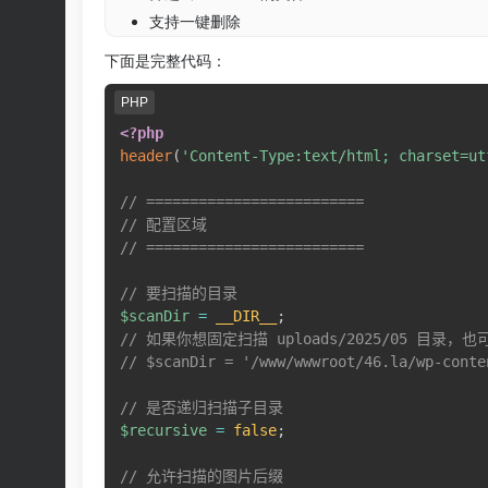
支持一键删除
下面是完整代码：
PHP
<?php
header
(
'Content-Type:text/html; charset=ut
// =========================
// 配置区域
// =========================
// 要扫描的目录
$scanDir
=
__DIR__
;
// 如果你想固定扫描 uploads/2025/05 目录，
// $scanDir = '/www/wwwroot/46.la/wp-conte
// 是否递归扫描子目录
$recursive
=
false
;
// 允许扫描的图片后缀