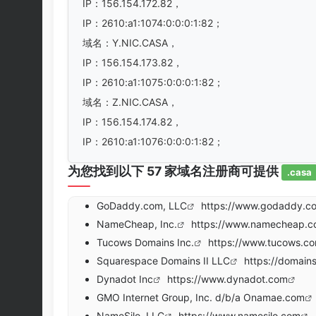
IP：156.154.172.82，
IP：2610:a1:1074:0:0:0:1:82；
域名：Y.NIC.CASA，
IP：156.154.173.82，
IP：2610:a1:1075:0:0:0:1:82；
域名：Z.NIC.CASA，
IP：156.154.174.82，
IP：2610:a1:1076:0:0:0:1:82；
为您找到以下 57 家域名注册商可提供
.casa
GoDaddy.com, LLC
https://www.godaddy.c
NameCheap, Inc.
https://www.namecheap.
Tucows Domains Inc.
https://www.tucows.c
Squarespace Domains II LLC
https://domain
Dynadot Inc
https://www.dynadot.com
GMO Internet Group, Inc. d/b/a Onamae.com
NameSilo, LLC
https://www.namesilo.com