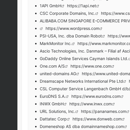
1API GmbH
https://1api.net
CSC Corporate Domains, Inc.
https://www.c
ALIBABA.COM SINGAPORE E-COMMERCE PRIV
https://www.wordpress.com
PSI-USA, Inc. dba Domain Robot
https://www
MarkMonitor Inc.
https://www.markmonitor.
Ascio Technologies, Inc. Danmark – Filial af Asc
GoDaddy Online Services Cayman Islands Ltd.
One.com A/S
https://www.one.com
united-domains AG
https://www.united-doma
Dreamscape Networks International Pte Ltd
CSL Computer Service Langenbach GmbH d/b/
EuroDNS S.A.
https://www.eurodns.com
INWX GmbH
https://www.inwx.com
URL Solutions, Inc.
https://pananames.com
Dattatec Corp
https://www.donweb.com
Domeneshop AS dba domainnameshop.com