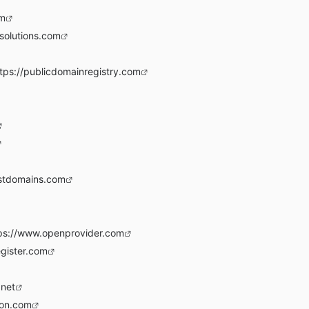
om
solutions.com
tps://publicdomainregistry.com
stdomains.com
ps://www.openprovider.com
egister.com
.net
zon.com