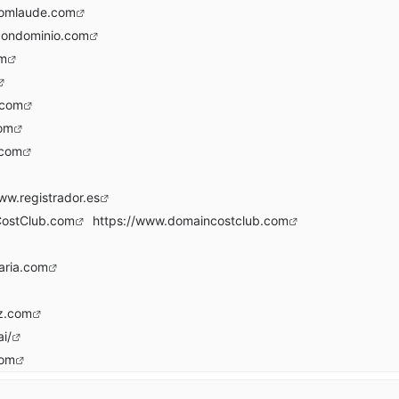
comlaude.com
dondominio.com
om
.com
com
.com
ww.registrador.es
nCostClub.com
https://www.domaincostclub.com
aria.com
iz.com
ai/
com