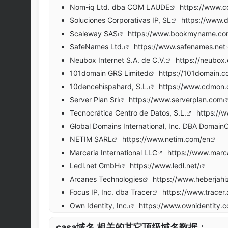
Nom-iq Ltd. dba COM LAUDE
https://www.
Soluciones Corporativas IP, SL
https://www.
Scaleway SAS
https://www.bookmyname.c
SafeNames Ltd.
https://www.safenames.net
Neubox Internet S.A. de C.V.
https://neubox
101domain GRS Limited
https://101domain.
10dencehispahard, S.L.
https://www.cdmon
Server Plan Srl
https://www.serverplan.com
Tecnocrática Centro de Datos, S.L.
https://w
Global Domains International, Inc. DBA Domai
NETIM SARL
https://www.netim.com/en
Marcaria International LLC
https://www.marc
Ledl.net GmbH
https://www.ledl.net/
Arcanes Technologies
https://www.heberjah
Focus IP, Inc. dba Tracer
https://www.tracer.
Own Identity, Inc.
https://www.ownidentity.
.casa域名 相关的其它顶级域名数据：