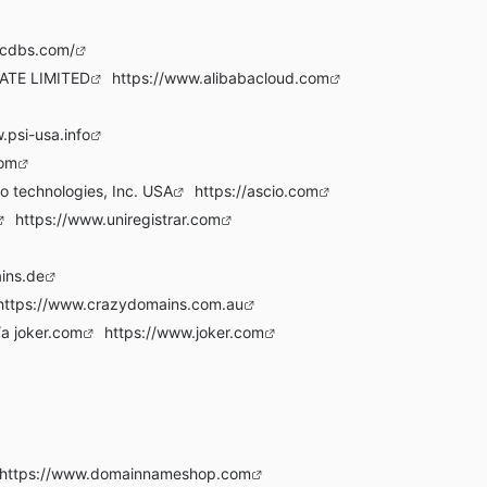
scdbs.com/
ATE LIMITED
https://www.alibabacloud.com
.psi-usa.info
com
io technologies, Inc. USA
https://ascio.com
https://www.uniregistrar.com
ins.de
https://www.crazydomains.com.au
a joker.com
https://www.joker.com
https://www.domainnameshop.com