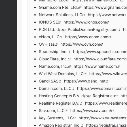
Gname.com Pte. Ltd.
https://www.gname.c
Network Solutions, LLC
https://www.network
IONOS SE
https://www.ionos.com
PDR Ltd. d/b/a PublicDomainRegistry.com
ht
eNom, LLC
https://www.enom.com
OVH sas
https://www.ovh.com
Spaceship, Inc.
https://www.spaceship.com
CloudFlare, Inc.
https://www.cloudflare.com
Name.com, Inc.
https://www.name.com
Wild West Domains, LLC
https://www.wildwe
Gandi SAS
https://www.gandi.net
Domain.com, LLC
https://www.domain.com
Hosting Concepts B.V. d/b/a Registrar.eu
htt
Realtime Register B.V.
https://www.realtimer
Sav.com, LLC
https://www.sav.com/
Key-Systems, LLC
https://www.key-systems
Amazon Registrar, Inc.
https://registrar.ama