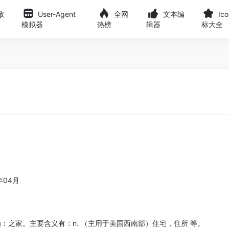
敌
User-Agent
全网
文本编
Ic
模拟器
热榜
辑器
标大全
年04月
为：之家。主要含义有：n. （主用于美国西南部）住宅，住所 等。