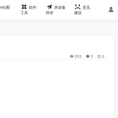
onify图
软件
跨设备
意见
工具
快传
建议
555
0
0