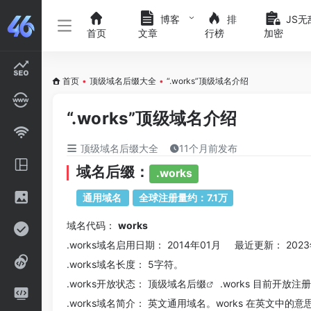
博客
排
JS无
首页
文章
行榜
加密
首页
•
顶级域名后缀大全
•
“.works”顶级域名介绍
“.works”顶级域名介绍
顶级域名后缀大全
11个月前发布
域名后缀：
.works
通用域名
全球注册量约：7.1万
域名代码：
works
.works域名
启用日期： 2014年01月 最近更新： 2023
.works
域名长度： 5字符。
.works
开放状态： 顶级
域名后缀
.works 目前开放注
.works
域名简介： 英文通用域名。works 在英文中的意