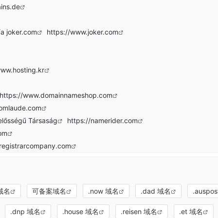
ins.de
a joker.com
https://www.joker.com
www.hosting.kr
https://www.domainnameshop.com
comlaude.com
lelősségű Társaság
https://namerider.com
com
eregistrarcompany.com
域名
可备案域名
.now 域名
.dad 域名
.auspo
.dnp 域名
.house 域名
.reisen 域名
.et 域名