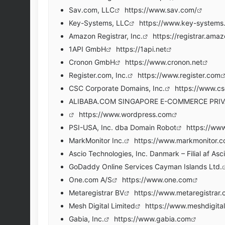
Sav.com, LLC
https://www.sav.com/
Key-Systems, LLC
https://www.key-systems
Amazon Registrar, Inc.
https://registrar.ama
1API GmbH
https://1api.net
Cronon GmbH
https://www.cronon.net
Register.com, Inc.
https://www.register.com
CSC Corporate Domains, Inc.
https://www.c
ALIBABA.COM SINGAPORE E-COMMERCE PRIV
https://www.wordpress.com
PSI-USA, Inc. dba Domain Robot
https://www
MarkMonitor Inc.
https://www.markmonitor.
Ascio Technologies, Inc. Danmark – Filial af Asc
GoDaddy Online Services Cayman Islands Ltd.
One.com A/S
https://www.one.com
Metaregistrar BV
https://www.metaregistrar
Mesh Digital Limited
https://www.meshdigita
Gabia, Inc.
https://www.gabia.com