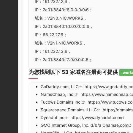
IP：161.232.12.6，
IP：2a01:8840:f6:0:0:0:0:6；
域名：V2N0.NIC.WORKS，
IP：2a01:8840:1d:0:0:0:0:6，
IP：65.22.27.6；
域名：V2N1.NIC.WORKS，
IP：161.232.13.6，
IP：2a01:8840:f7:0:0:0:0:6；
为您找到以下 53 家域名注册商可提供
.work
GoDaddy.com, LLC
https://www.godaddy.c
NameCheap, Inc.
https://www.namecheap.
Tucows Domains Inc.
https://www.tucows.c
Squarespace Domains II LLC
https://domain
Dynadot Inc
https://www.dynadot.com
GMO Internet Group, Inc. d/b/a Onamae.com
NameSilo, LLC
https://www.namesilo.com