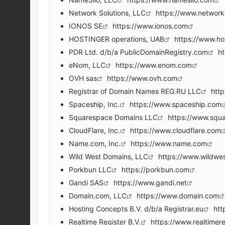
Network Solutions, LLC
https://www.network
IONOS SE
https://www.ionos.com
HOSTINGER operations, UAB
https://www.ho
PDR Ltd. d/b/a PublicDomainRegistry.com
ht
eNom, LLC
https://www.enom.com
OVH sas
https://www.ovh.com
Registrar of Domain Names REG.RU LLC
http
Spaceship, Inc.
https://www.spaceship.com
Squarespace Domains LLC
https://www.squ
CloudFlare, Inc.
https://www.cloudflare.com
Name.com, Inc.
https://www.name.com
Wild West Domains, LLC
https://www.wildwe
Porkbun LLC
https://porkbun.com
Gandi SAS
https://www.gandi.net
Domain.com, LLC
https://www.domain.com
Hosting Concepts B.V. d/b/a Registrar.eu
htt
Realtime Register B.V.
https://www.realtimer