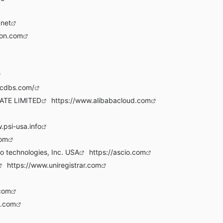
.net
zon.com
scdbs.com/
ATE LIMITED
https://www.alibabacloud.com
.psi-usa.info
com
io technologies, Inc. USA
https://ascio.com
https://www.uniregistrar.com
.com
l.com