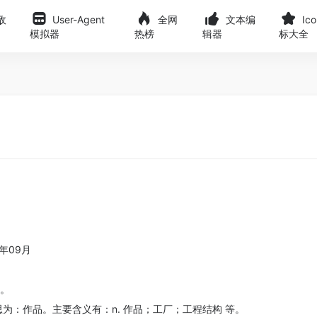
敌
User-Agent
全网
文本编
Ic
模拟器
热榜
辑器
标大全
年09月
册。
思为：作品。主要含义有：n. 作品；工厂；工程结构 等。