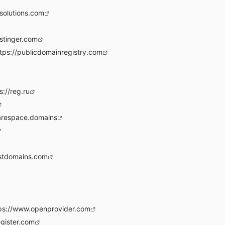
solutions.com
stinger.com
tps://publicdomainregistry.com
s://reg.ru
arespace.domains
stdomains.com
ps://www.openprovider.com
egister.com