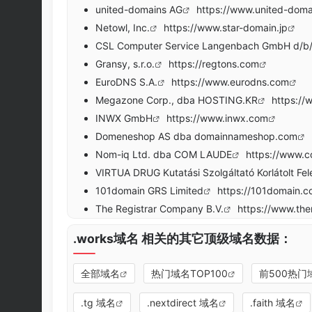
united-domains AG
https://www.united-doma
Netowl, Inc.
https://www.star-domain.jp
CSL Computer Service Langenbach GmbH d/b/
Gransy, s.r.o.
https://regtons.com
EuroDNS S.A.
https://www.eurodns.com
Megazone Corp., dba HOSTING.KR
https://
INWX GmbH
https://www.inwx.com
Domeneshop AS dba domainnameshop.com
Nom-iq Ltd. dba COM LAUDE
https://www.
VIRTUA DRUG Kutatási Szolgáltató Korlátolt Fe
101domain GRS Limited
https://101domain.
The Registrar Company B.V.
https://www.th
.works域名 相关的其它顶级域名数据：
全部域名
热门域名TOP100
前500热门
.tg 域名
.nextdirect 域名
.faith 域名