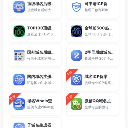
顶级域名后缀大全
可申请ICP备案域名后缀大全
顶级域名后缀大全收录全球已开放注册的所有TLD后缀，包括gTLD、ccTLD、品牌域名后缀等。
整理工信部可申请ICP网站备案的域名后缀大全。
TOP100顶级域名后缀排名榜
全球前500热门域名后缀排行
查看全球 TOP100 域名后缀。
全球 500 个热门域名后缀排名，展示注册量排行、是否可备案、适用范围与用途简介，帮助企业与个人在 2025 年快速选择合适的顶级域名。
国别域名后缀大全
2字母后缀域名大全
收录全球国家/地区代码顶级域名。
收录全球 307 个两字符域名后缀。
Top
国内域名注册商大全
域名ICP备案查询
汇总国内知名域名注册商与服务平台。
提供专业ICP备案查询与网站备案信息查询服务，支持域名备案号查询、网站是否备案检测及备案信息快速获取，适用于站长工具、域名检测与SEO分析。
Top
Top
域名Whois查询工具
微信QQ域名拦截检测
提供专业Whois查询与域名信息查询服务，支持查询域名注册信息、注册商、到期时间及DNS记录，适用于域名检测、SEO分析及站长工具使用。
提供专业的微信拦截检测、QQ拦截检测、域名被墙检测服务，一键查询网站是否被封、被拦截或被限制访问。
子域名生成器