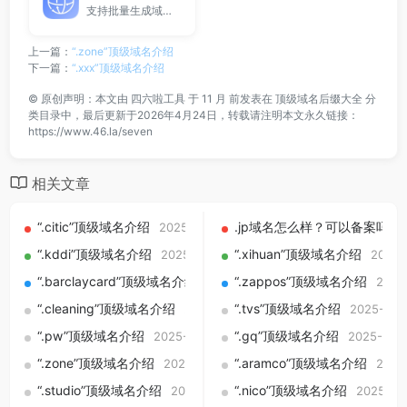
支持批量生成域名与泛解析子域名，适用于站群部署、SEO测试与开发环境使用。
上一篇：
“.zone”顶级域名介绍
下一篇：
“.xxx”顶级域名介绍
©
原创声明：本文由
四六啦工具
于 11 月 前发表在
顶级域名后缀大全
分
类目录中，最后更新于2026年4月24日，转载请注明本文永久链接：
https://www.46.la/seven
相关文章
“.citic”顶级域名介绍
.jp域名怎么样？可以备案吗？
2025-09-01
“.kddi”顶级域名介绍
“.xihuan”顶级域名介绍
2025-09-01
2025-
“.barclaycard”顶级域名介绍
“.zappos”顶级域名介绍
2025-09-01
2025
“.cleaning”顶级域名介绍
“.tvs”顶级域名介绍
2025-09-01
2025-09-
“.pw”顶级域名介绍
“.gq”顶级域名介绍
2025-09-01
2025-09-
“.zone”顶级域名介绍
“.aramco”顶级域名介绍
2025-09-01
2025
“.studio”顶级域名介绍
“.nico”顶级域名介绍
2025-09-01
2025-09