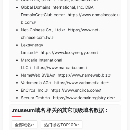
Global Domains International, Inc. DBA
DomainCostClub.com
https://www.domaincostclu
b.com
Net-Chinese Co., Ltd.
https://www.net-
chinese.com.tw
Lexsynergy
Limited
https://www.lexsynergy.com
Marcaria International
LLC
https://www.marcaria.com
NameWeb BVBA
https://www.nameweb.biz
Variomedia AG
https://www.variomedia.de
EnCirca, Inc.
https://www.encirca.com
Secura GmbH
https://www.domainregistry.de
.museum域名 相关的其它顶级域名数据：
全部域名
热门域名TOP100