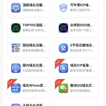
顶级域名后缀大全
可申请ICP备案域名后缀大全
顶级域名后缀大全收录全球已开放注册的所有TLD后缀，包括gTLD、ccTLD、品牌域名后缀等。
整理工信部可申请ICP网站备案的域名后缀大全。
TOP100顶级域名后缀排名榜
全球前500热门域名后缀排行
查看全球 TOP100 域名后缀。
全球 500 个热门域名后缀排名，展示注册量排行、是否可备案、适用范围与用途简介，帮助企业与个人在 2025 年快速选择合适的顶级域名。
国别域名后缀大全
2字母后缀域名大全
收录全球国家/地区代码顶级域名。
收录全球 307 个两字符域名后缀。
Top
国内域名注册商大全
域名ICP备案查询
汇总国内知名域名注册商与服务平台。
提供专业ICP备案查询与网站备案信息查询服务，支持域名备案号查询、网站是否备案检测及备案信息快速获取，适用于站长工具、域名检测与SEO分析。
Top
Top
域名Whois查询工具
微信QQ域名拦截检测
提供专业Whois查询与域名信息查询服务，支持查询域名注册信息、注册商、到期时间及DNS记录，适用于域名检测、SEO分析及站长工具使用。
提供专业的微信拦截检测、QQ拦截检测、域名被墙检测服务，一键查询网站是否被封、被拦截或被限制访问。
子域名生成器