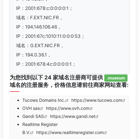
IP：2001:678:c:0:0:0:0:1；
域名：F.EXT.NIC.FR，
IP：194.146.106.46，
IP：2001:67c:1010:11:0:0:0:53；
域名：G.EXT.NIC.FR，
IP：194.0.36.1，
IP：2001:678:4c:0:0:0:0:1；
为您找到以下 24 家域名注册商可提供
.museum
域名的注册服务，价格信息请前往商家网站查看:
Tucows Domains Inc.
https://www.tucows.com
OVH sas
https://www.ovh.com
Gandi SAS
https://www.gandi.net
Realtime Register
B.V.
https://www.realtimeregister.com