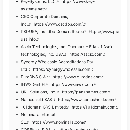
Key-Systems, LLC
https://www.key-
systems.net
CSC Corporate Domains,
Inc.
https://www.cscdbs.com/
PSI-USA, Inc. dba Domain Robot
https://www.psi-
usa.info
Ascio Technologies, Inc. Danmark – Filial af Ascio
technologies, Inc. USA
https://ascio.com
Synergy Wholesale Accreditations Pty
Ltd
https://synergywholesale.com
EuroDNS S.A.
https://www.eurodns.com
INWX GmbH
https://www.inwx.com
URL Solutions, Inc.
https://pananames.com
Nameshield SAS
https://www.nameshield.com
101domain GRS Limited
https://101domain.com
Nominalia Internet
SL
https://www.nominalia.com
COREhub, S.R.L.
https://corehub.net