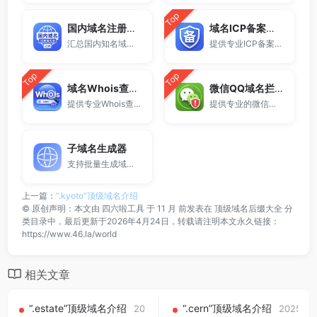
Top
国内域名注册商大全
域名ICP备案查询
汇总国内知名域名注册商与服务平台。
提供专业ICP备案查询与网站备案信息查询服务，支持域名备案号查询、网站是否备案检测及备案信息快速获取，适用于站长工具、域名检测与SEO分析。
Top
Top
域名Whois查询工具
微信QQ域名拦截检测
提供专业Whois查询与域名信息查询服务，支持查询域名注册信息、注册商、到期时间及DNS记录，适用于域名检测、SEO分析及站长工具使用。
提供专业的微信拦截检测、QQ拦截检测、域名被墙检测服务，一键查询网站是否被封、被拦截或被限制访问。
子域名生成器
支持批量生成域名与泛解析子域名，适用于站群部署、SEO测试与开发环境使用。
上一篇：
“.kyoto”顶级域名介绍
©
原创声明：本文由
四六啦工具
于 11 月 前发表在
顶级域名后缀大全
分
类目录中，最后更新于2026年4月24日，转载请注明本文永久链接：
https://www.46.la/world
相关文章
“.estate”顶级域名介绍
“.cern”顶级域名介绍
2025-09-01
2025-09