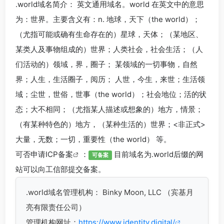
.world
域名简介： 英文通用域名。world 在英文中的意思
为：世界。主要含义有：n. 地球，天下（the world）；
（尤指可能或确有生命存在的）星球，天体；（某地区、
某类人及事物组成的）世界；人类社会，社会生活；（人
们活动的）领域，界，圈子； 某领域的一切事物，自然
界；人生，生活圈子，阅历； 人世，今生，来世；生活领
域；尘世，世俗，世事（the world）；社会地位；活的状
态；大不相同；（尤指某人描述或想象的）地方，情景；
（有某种特色的）地方，（某种生活的）世界；<非正式>
大量，无数；一切，重要性（the world） 等。
可否申请
ICP备案
：
目前域名为.world后缀的网
可备案
站可以向工信部提交备案。
.world
域名管理机构： Binky Moon, LLC （宾基月
亮有限责任公司）
管理机构网址：
https://www.identity.digital/