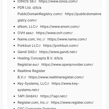
IONOS SE
https://www.ionos.com
PDR Ltd. d/b/a
PublicDomainRegistry.com
https://publicdomainre
gistry.com
eNom, LLC
https://www.enom.com
OVH sas
https://www.ovh.com
Name.com, Inc.
https://www.name.com
Porkbun LLC
https://porkbun.com
Gandi SAS
https://www.gandi.net
Hosting Concepts B.V. d/b/a
Registrar.eu
https://www.openprovider.com
Realtime Register
B.V.
https://www.realtimeregister.com
Key-Systems, LLC
https://www.key-
systems.net
1API GmbH
https://1api.net
Register.com, Inc.
https://www.register.com
CSC Corporate Domains,