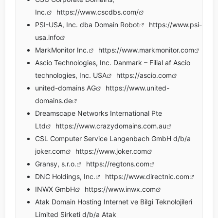
Inc.
https://www.cscdbs.com/
PSI-USA, Inc. dba Domain Robot
https://www.psi-
usa.info
MarkMonitor Inc.
https://www.markmonitor.com
Ascio Technologies, Inc. Danmark – Filial af Ascio
technologies, Inc. USA
https://ascio.com
united-domains AG
https://www.united-
domains.de
Dreamscape Networks International Pte
Ltd
https://www.crazydomains.com.au
CSL Computer Service Langenbach GmbH d/b/a
joker.com
https://www.joker.com
Gransy, s.r.o.
https://regtons.com
DNC Holdings, Inc.
https://www.directnic.com
INWX GmbH
https://www.inwx.com
Atak Domain Hosting Internet ve Bilgi Teknolojileri
Limited Sirketi d/b/a Atak