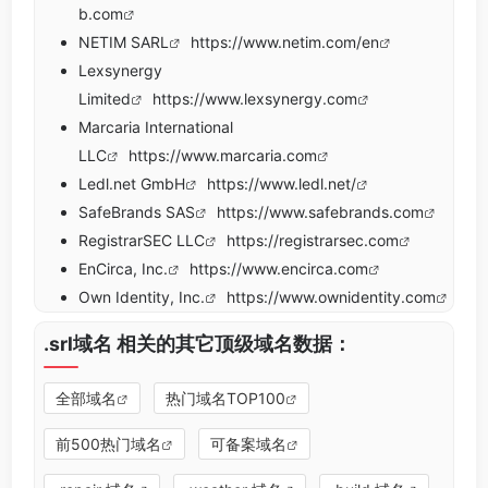
b.com
NETIM SARL
https://www.netim.com/en
Lexsynergy
Limited
https://www.lexsynergy.com
Marcaria International
LLC
https://www.marcaria.com
Ledl.net GmbH
https://www.ledl.net/
SafeBrands SAS
https://www.safebrands.com
RegistrarSEC LLC
https://registrarsec.com
EnCirca, Inc.
https://www.encirca.com
Own Identity, Inc.
https://www.ownidentity.com
.srl域名 相关的其它顶级域名数据：
全部域名
热门域名TOP100
前500热门域名
可备案域名