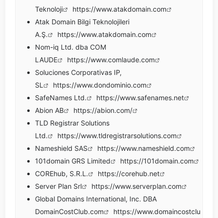
Teknoloji
https://www.atakdomain.com
Atak Domain Bilgi Teknolojileri
A.Ş.
https://www.atakdomain.com
Nom-iq Ltd. dba COM
LAUDE
https://www.comlaude.com
Soluciones Corporativas IP,
SL
https://www.dondominio.com
SafeNames Ltd.
https://www.safenames.net
Abion AB
https://abion.com/
TLD Registrar Solutions
Ltd.
https://www.tldregistrarsolutions.com
Nameshield SAS
https://www.nameshield.com
101domain GRS Limited
https://101domain.com
COREhub, S.R.L.
https://corehub.net
Server Plan Srl
https://www.serverplan.com
Global Domains International, Inc. DBA
DomainCostClub.com
https://www.domaincostclu