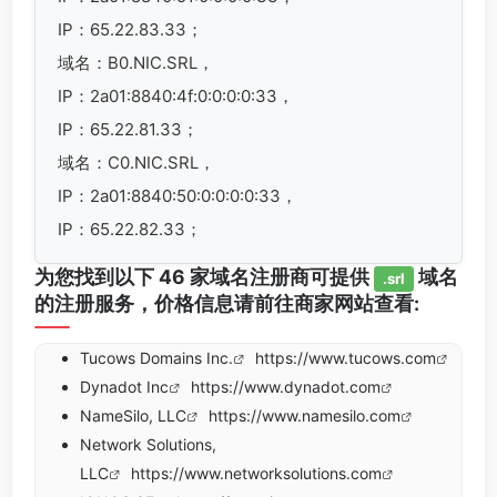
IP：65.22.83.33；
域名：B0.NIC.SRL，
IP：2a01:8840:4f:0:0:0:0:33，
IP：65.22.81.33；
域名：C0.NIC.SRL，
IP：2a01:8840:50:0:0:0:0:33，
IP：65.22.82.33；
为您找到以下 46 家域名注册商可提供
域名
.srl
的注册服务，价格信息请前往商家网站查看:
Tucows Domains Inc.
https://www.tucows.com
Dynadot Inc
https://www.dynadot.com
NameSilo, LLC
https://www.namesilo.com
Network Solutions,
LLC
https://www.networksolutions.com