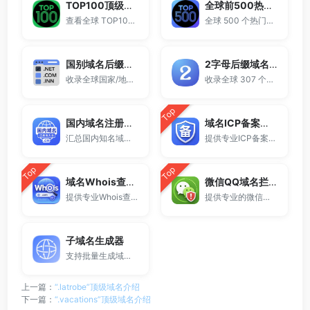
TOP100顶级域名后缀排名榜
全球前500热门域名后缀排行
查看全球 TOP100 域名后缀。
全球 500 个热门域名后缀排名，展示注册量排行、是否可备案、适用范围与用途简介，帮助企业与个人在 2025 年快速选择合适的顶级域名。
国别域名后缀大全
2字母后缀域名大全
收录全球国家/地区代码顶级域名。
收录全球 307 个两字符域名后缀。
Top
国内域名注册商大全
域名ICP备案查询
汇总国内知名域名注册商与服务平台。
提供专业ICP备案查询与网站备案信息查询服务，支持域名备案号查询、网站是否备案检测及备案信息快速获取，适用于站长工具、域名检测与SEO分析。
Top
Top
域名Whois查询工具
微信QQ域名拦截检测
提供专业Whois查询与域名信息查询服务，支持查询域名注册信息、注册商、到期时间及DNS记录，适用于域名检测、SEO分析及站长工具使用。
提供专业的微信拦截检测、QQ拦截检测、域名被墙检测服务，一键查询网站是否被封、被拦截或被限制访问。
子域名生成器
支持批量生成域名与泛解析子域名，适用于站群部署、SEO测试与开发环境使用。
上一篇：
“.latrobe”顶级域名介绍
下一篇：
“.vacations”顶级域名介绍