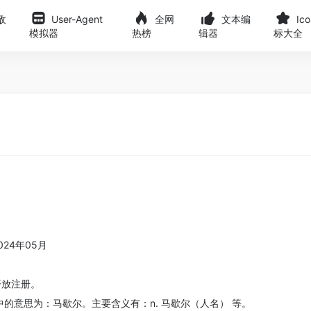
敌
User-Agent
全网
文本编
Ic
模拟器
热榜
辑器
标大全
024年05月
目前开放注册。
英文中的意思为：马歇尔。主要含义有：n. 马歇尔（人名） 等。