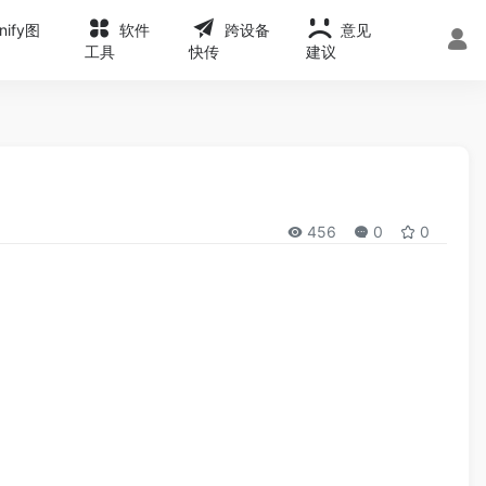
onify图
软件
跨设备
意见
工具
快传
建议
456
0
0