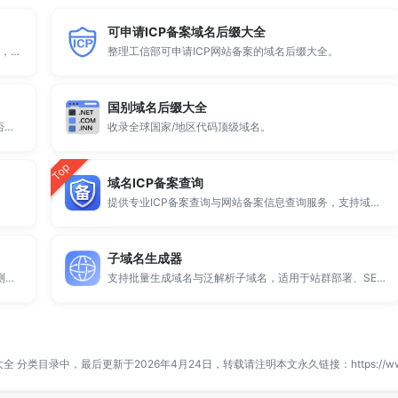
可申请ICP备案域名后缀大全
顶级域名后缀大全收录全球已开放注册的所有TLD后缀，包括gTLD、ccTLD、品牌域名后缀等。
整理工信部可申请ICP网站备案的域名后缀大全。
国别域名后缀大全
全球 500 个热门域名后缀排名，展示注册量排行、是否可备案、适用范围与用途简介，帮助企业与个人在 2025 年快速选择合适的顶级域名。
收录全球国家/地区代码顶级域名。
Top
域名ICP备案查询
提供专业ICP备案查询与网站备案信息查询服务，支持域名备案号查询、网站是否备案检测及备案信息快速获取，适用于站长工具、域名检测与SEO分析。
子域名生成器
提供专业的微信拦截检测、QQ拦截检测、域名被墙检测服务，一键查询网站是否被封、被拦截或被限制访问。
支持批量生成域名与泛解析子域名，适用于站群部署、SEO测试与开发环境使用。
大全
分类目录中，最后更新于2026年4月24日，转载请注明本文永久链接：
https://w