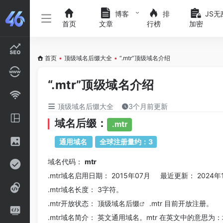
博客
排
JS无
首页
文章
行榜
加密
首页
•
顶级域名后缀大全
•
“.mtr”顶级域名介绍
“.mtr”顶级域名介绍
顶级域名后缀大全
3个月前更新
域名后缀：
.mtr
通用域名
全球注册量约：3
域名代码：
mtr
.mtr域名
启用日期： 2015年07月 最近更新： 2024年
.mtr
域名长度： 3字符。
.mtr
开放状态： 顶级
域名后缀
.mtr 目前开放注册。
.mtr
域名简介： 英文通用域名。mtr 在英文中的意思为：地铁。主要