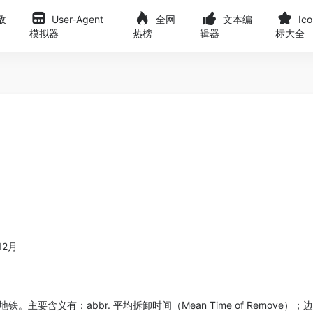
敌
User-Agent
全网
文本编
Ic
模拟器
热榜
辑器
标大全
12月
含义有：abbr. 平均拆卸时间（Mean Time of Remove）；边际税率（