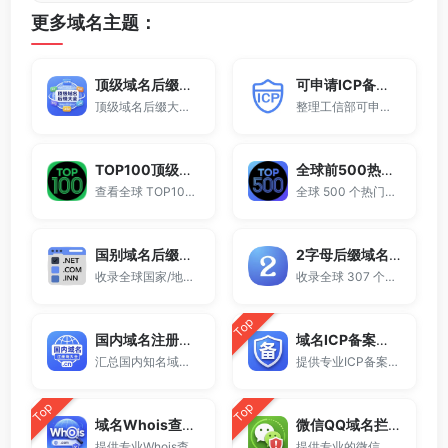
更多域名主题：
顶级域名后缀大全
可申请ICP备案域名后缀大全
顶级域名后缀大全收录全球已开放注册的所有TLD后缀，包括gTLD、ccTLD、品牌域名后缀等。
整理工信部可申请ICP网站备案的域名后缀大全。
TOP100顶级域名后缀排名榜
全球前500热门域名后缀排行
查看全球 TOP100 域名后缀。
全球 500 个热门域名后缀排名，展示注册量排行、是否可备案、适用范围与用途简介，帮助企业与个人在 2025 年快速选择合适的顶级域名。
国别域名后缀大全
2字母后缀域名大全
收录全球国家/地区代码顶级域名。
收录全球 307 个两字符域名后缀。
Top
国内域名注册商大全
域名ICP备案查询
汇总国内知名域名注册商与服务平台。
提供专业ICP备案查询与网站备案信息查询服务，支持域名备案号查询、网站是否备案检测及备案信息快速获取，适用于站长工具、域名检测与SEO分析。
Top
Top
域名Whois查询工具
微信QQ域名拦截检测
提供专业Whois查询与域名信息查询服务，支持查询域名注册信息、注册商、到期时间及DNS记录，适用于域名检测、SEO分析及站长工具使用。
提供专业的微信拦截检测、QQ拦截检测、域名被墙检测服务，一键查询网站是否被封、被拦截或被限制访问。