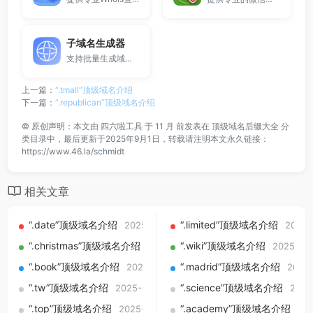
子域名生成器
支持批量生成域名与泛解析子域名，适用于站群部署、SEO测试与开发环境使用。
上一篇：
“.tmall”顶级域名介绍
下一篇：
“.republican”顶级域名介绍
©
原创声明：本文由
四六啦工具
于 11 月 前发表在
顶级域名后缀大全
分
类目录中，最后更新于2025年9月1日，转载请注明本文永久链接：
https://www.46.la/schmidt
相关文章
“.date”顶级域名介绍
“.limited”顶级域名介绍
2025-09-01
2025-
“.christmas”顶级域名介绍
“.wiki”顶级域名介绍
2025-09-01
2025-09
“.book”顶级域名介绍
“.madrid”顶级域名介绍
2025-09-01
2025-
“.tw”顶级域名介绍
“.science”顶级域名介绍
2025-09-01
2025
“.top”顶级域名介绍
“.academy”顶级域名介绍
2025-09-01
20