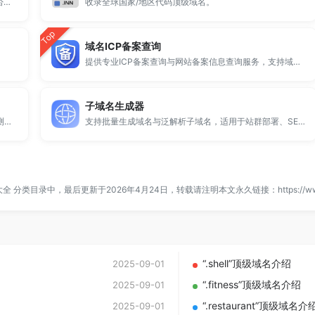
全球 500 个热门域名后缀排名，展示注册量排行、是否可备案、适用范围与用途简介，帮助企业与个人在 2025 年快速选择合适的顶级域名。
收录全球国家/地区代码顶级域名。
Top
域名ICP备案查询
提供专业ICP备案查询与网站备案信息查询服务，支持域名备案号查询、网站是否备案检测及备案信息快速获取，适用于站长工具、域名检测与SEO分析。
子域名生成器
提供专业的微信拦截检测、QQ拦截检测、域名被墙检测服务，一键查询网站是否被封、被拦截或被限制访问。
支持批量生成域名与泛解析子域名，适用于站群部署、SEO测试与开发环境使用。
大全
分类目录中，最后更新于2026年4月24日，转载请注明本文永久链接：
https://w
“.shell”顶级域名介绍
2025-09-01
“.fitness”顶级域名介绍
2025-09-01
“.restaurant”顶级域名介
2025-09-01