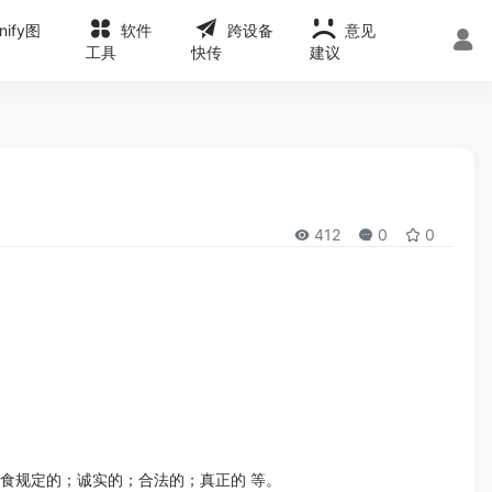
onify图
软件
跨设备
意见
工具
快传
建议
412
0
0
教饮食规定的；诚实的；合法的；真正的 等。