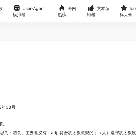
敌
User-Agent
全网
文本编
Ic
模拟器
热榜
辑器
标大全
3年08月
注册。
的意思为：洁食。主要含义有：adj. 符合犹太教教规的；（人）遵守犹太