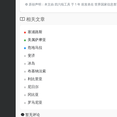
©
原创声明：本文由
四六啦工具
于 1 年 前发表在
世界国家信息查
相关文章
塞浦路斯
美属萨摩亚
危地马拉
斐济
冰岛
布基纳法索
利比里亚
尼日尔
冈比亚
罗马尼亚
暂无评论