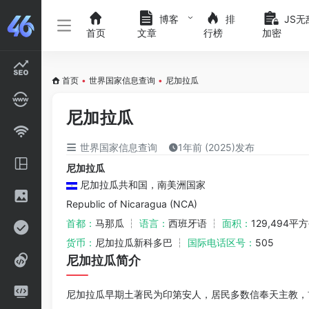
博客
排
JS无
首页
文章
行榜
加密
首页
•
世界国家信息查询
•
尼加拉瓜
尼加拉瓜
世界国家信息查询
1年前 (2025)发布
尼加拉瓜
尼加拉瓜共和国，南美洲国家
Republic of Nicaragua (NCA)
首都：
马那瓜 ┆
语言：
西班牙语 ┆
面积：
129,494平
货币：
尼加拉瓜新科多巴 ┆
国际电话区号：
505
尼加拉瓜简介
尼加拉瓜早期土著民为印第安人，居民多数信奉天主教，