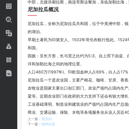
中部，北接洪都拉斯，南连哥斯达黎加，东临加勒比海，
尼加拉瓜概况
尼加拉瓜，全称为尼加拉瓜共和国，位于中美洲中部，领土
的湖泊。
早期土著民为印第安人。1502年哥伦布航行抵此。1524年
和国。
国旗：呈长方形，长与宽之比约为5∶3。自上而下由蓝
洋和加勒比海之间的地理位置。
人口460万(1997年)。印欧混血种人占69%，白人
尼加拉瓜一个是农业国，主要产棉花、咖啡、甘蔗、香蕉
农牧业是国家主要出口创汇部门。农业产值约占国内生产总
粱等。近期农业部门在政府的大力支持下还会有较大增长
工业基础薄弱。制造业和建筑业的产值约占国内生产总值的
商业、交通运输、保险、水电等各项服务业从业人员近40
上一篇：
尼泊尔
下一篇：
纳米比亚