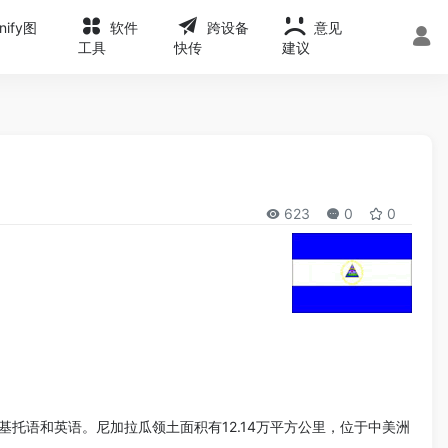
onify图
软件
跨设备
意见
工具
快传
建议
623
0
0
托语和英语。尼加拉瓜领土面积有12.14万平方公里，位于中美洲