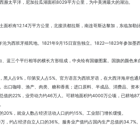
西濒太平洋，尼加拉瓜湖面积8029平方公里，为中美洲最大的湖泊。
面积有12.14万平方公里，北接洪都拉斯，南连哥斯达黎加，东临加勒
沦为西班牙殖民地。1821年9月15日宣告独立。1822—1823年参加墨
、白、蓝三个平行相等的横长方形组成，中央绘有国徽图案。国旗的颜色来
占17%，黑人占9%，印第安人占5%。官方语言为西班牙语，在大西洋海岸
。出口咖啡、渔产、肉类、糖和香蕉；进口原料、半成品、消费品、资本
值的22%，业劳动力约46万人。可耕地面积约4000万公顷，已耕地
。
20%，就业人数占经济活动人口的约15%。工业部门增长缓慢。
万，约占经济自立人口的36%。服务业产值约占国内生产总值的34.7%