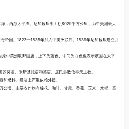
比海，西濒太平洋。尼加拉瓜湖面积8029平方公里，为中美洲最大
西哥帝国。1823—1838年加入中美洲联邦。1839年尼加拉瓜建立共
自原中美洲联邦国旗，上下为蓝色、中间为白色也表示该国在太平
也通用苏莫语、米斯基托语和英语。居民多数信奉天主教。
货和燃料。经济上严重依赖外援。
87万公顷。主要农作物有棉花、咖啡、甘蔗、香蕉、玉米、水稻、高
。