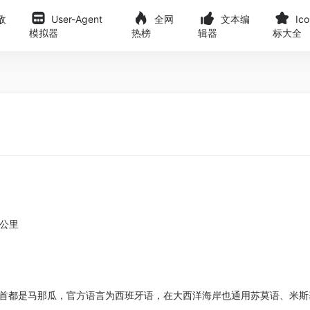
敌
User-Agent
全网
文本编
Ic
模拟器
热榜
辑器
标大全
方公里
首都是马那瓜，官方语言为西班牙语，在大西洋海岸也通用苏莫语、米斯基