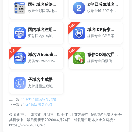
国别域名后缀大全
2字母后缀域名大全
收录全球国家/地区代码顶级域名。
收录全球 307 个两字符域名后缀。
Top
国内域名注册商大全
域名ICP备案查询
汇总国内知名域名注册商与服务平台。
提供专业ICP备案查询与网站备案信息查询服务，支持域名备案号查询、网站是否备案检测及备案信息快速获取，适用于站长工具、域名检测与SEO分析。
Top
Top
域名Whois查询工具
微信QQ域名拦截检测
提供专业Whois查询与域名信息查询服务，支持查询域名注册信息、注册商、到期时间及DNS记录，适用于域名检测、SEO分析及站长工具使用。
提供专业的微信拦截检测、QQ拦截检测、域名被墙检测服务，一键查询网站是否被封、被拦截或被限制访问。
子域名生成器
支持批量生成域名与泛解析子域名，适用于站群部署、SEO测试与开发环境使用。
上一篇：
“.sohu”顶级域名介绍
下一篇：
“.sn”顶级域名介绍
©
原创声明：本文由
四六啦工具
于 11 月 前发表在
顶级域名后缀大全
分
类目录中，最后更新于2026年4月24日，转载请注明本文永久链接：
https://www.46.la/reit