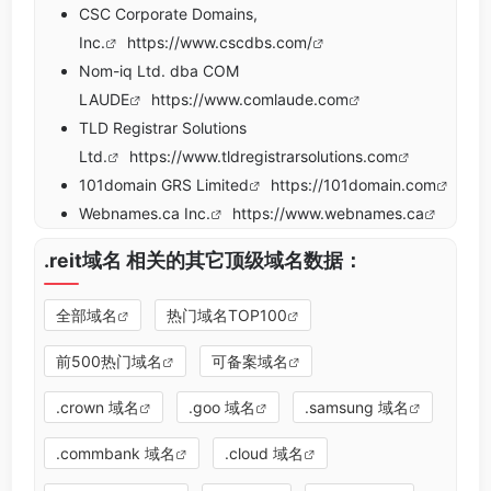
CSC Corporate Domains,
Inc.
https://www.cscdbs.com/
Nom-iq Ltd. dba COM
LAUDE
https://www.comlaude.com
TLD Registrar Solutions
Ltd.
https://www.tldregistrarsolutions.com
101domain GRS Limited
https://101domain.com
Webnames.ca Inc.
https://www.webnames.ca
.reit域名 相关的其它顶级域名数据：
全部域名
热门域名TOP100
前500热门域名
可备案域名
.crown 域名
.goo 域名
.samsung 域名
.commbank 域名
.cloud 域名