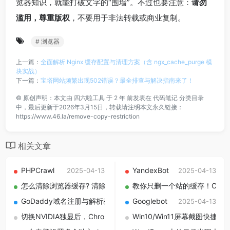
览器知识，就能打破文字的“围墙”。不过也要注意：
请勿
滥用，尊重版权
，不要用于非法转载或商业复制。
# 浏览器
上一篇：
全面解析 Nginx 缓存配置与清理方案（含 ngx_cache_purge 模
块实战）
下一篇：
宝塔网站频繁出现502错误？最全排查与解决指南来了！
©
原创声明：本文由
四六啦工具
于 2 年 前发表在
代码笔记
分类目录
中，最后更新于2026年3月15日，转载请注明本文永久链接：
https://www.46.la/remove-copy-restriction
相关文章
PHPCrawl
YandexBot
2025-04-13
2025-04-13
怎么清除浏览器缓存? 清除浏览器缓存的几种方法详解
教你只删一个站的缓存！Chro
2025-05-
GoDaddy域名注册与解析教程,新手建站全流程详解从购买到上线
Googlebot
2025-04-13
切换NVIDIA独显后，Chrome浏览器变卡的原因与解决方法
Win10/Win11屏幕截图快捷
2025