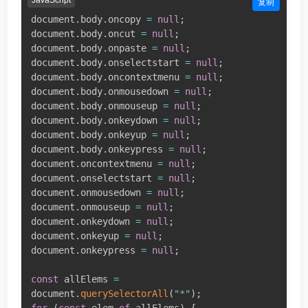
复制
document
.
body
.
oncopy 
=
null
;
document
.
body
.
oncut 
=
null
;
document
.
body
.
onpaste 
=
null
;
document
.
body
.
onselectstart 
=
null
;
document
.
body
.
oncontextmenu 
=
null
;
document
.
body
.
onmousedown 
=
null
;
document
.
body
.
onmouseup 
=
null
;
document
.
body
.
onkeydown 
=
null
;
document
.
body
.
onkeyup 
=
null
;
document
.
body
.
onkeypress 
=
null
;
document
.
oncontextmenu 
=
null
;
document
.
onselectstart 
=
null
;
document
.
onmousedown 
=
null
;
document
.
onmouseup 
=
null
;
document
.
onkeydown 
=
null
;
document
.
onkeyup 
=
null
;
document
.
onkeypress 
=
null
;
const
 allElems 
=
document
.
querySelectorAll
(
"*"
)
;
for
(
const
 elem 
of
 allElems
)
{