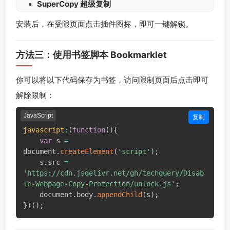
SuperCopy 超级复制
安装后，在受限页面点击插件图标，即可一键解锁。
方法三：使用书签脚本 Bookmarklet
你可以将以下代码保存为书签，访问限制页面后点击即可
解除限制：
JavaScript
复制
javascript
:
(
function
(
)
{
var
 s 
=
document
.
createElement
(
'script'
)
;
    s
.
src 
=
'https://cdn.jsdelivr.net/gh/techquery/Disab
le-Webpage-Copy-Protection/unlock.js'
;
    document
.
body
.
appendChild
(
s
)
;
}
)
(
)
;