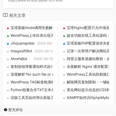
https://www.46.la/bt-panel-502-error
相关文章
宝塔面板Node调用失败解决：解除proc_open禁用与open_base
宝塔Nginx配置只允许域名访
WordPress上传目录出现大量0B图片怎么办？一键检测与批量清
超全功能在线工具站源码：后
Jinquanspider
宝塔面板PHP配置保存失败？小白
2025-04-13
ImagesiftBot
记录一次帮用户解决网站异常 3
2025-04-13
AhrefsBot
阿里云服务器建站教程：从购
2025-04-13
复制按钮弹窗通知样式设计与实现：手撸 CSS + JS 示例代码分享
全面解析 Nginx 缓存配置与清理
深度解析“No such file or directory”错误：成因、排查与解决方案
WordPress工具站防刷接口实战：
WordPress TAG标签检测修正插件：一键清理无效标签，提升网
解除网页复制限制：一键破解
Python批量合并TXT文本并导出Excel的实用脚本解析
美化网站提示信息的CSS样式
2025-09-
旧版工具页如何弹出新版工具推荐框，JS加密工具导流弹窗实现
XAMPP如何访问phpMyAd
暂无评论