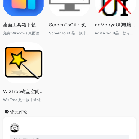
桌面工具箱下载推荐：免费 Windows 桌面整理神器，让电脑桌面更整洁高效
ScreenToGif：免费录屏GIF制作工具推荐
noMeiryoUI(电脑字体设置软件)
免费 Windows 桌面整理工具，支持图标分类、多标签收纳和快速搜索，让桌面更整洁高效。
ScreenToGif 是一款非常优秀的屏幕录制工具，它能够轻松将屏幕操作转换为 GIF 动图，并提供丰富的编辑功能。无论是制作软件教程、产品演示还是技术文档，ScreenToGif 都可以提供非常高效的解决方案。
noMeiryoUI是一款专为Windows系统设计的字体设置工具，旨在帮助用户轻松修改和优化系统字体显示效果。通过提供直观易用的界面和丰富的字体设置选项，noMeiryoUI让用户能够针对不同的系统组件进行个性化字体设置，以满足不同的视觉需求和审美偏好。
WizTree磁盘空间分析工具：快速找出电脑大文件神器
WizTree 是一款非常优秀的磁盘空间分析软件，它可以帮助用户快速了解硬盘的空间使用情况，并找出占用空间最大的文件。无论是清理系统盘、查找大文件还是进行系统维护，WizTree 都能够提供非常高效的解决方案。
暂无评论