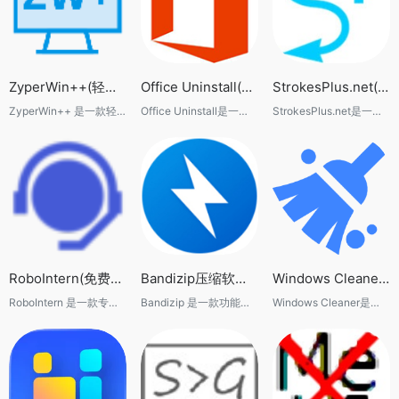
ZyperWin++(轻量级Windows系统优化工具)
Office Uninstall(免费Office卸载工具)
StrokesPlus.net(鼠标手势设置软件)
ZyperWin++ 是一款轻便且功能强大的 Windows 系统优化工具，专为 Win7 到 Win11 的用户设计。该工具不仅能够帮助用户对系统进行全方位的性能优化，还支持垃圾清理和 Office 快速安装等功能，是一款集多种实用功能于一体的系统优化软件。
Office Uninstall是一款专门设计用于卸载微软Office系列软件的工具。它基于微软官方的卸载方案制作，旨在帮助用户快速、彻底地卸载电脑中的Office软件，解决因多个版本冲突或旧版本残留引起的安装问题。
StrokesPlus.net是一款功能强大的鼠标手势设置软件，旨在通过自定义鼠标手势来简化电脑操作流程，提升用户工作效率。它适用于Windows操作系统，支持多种语言，包括简体中文，是一款面向广大电脑用户的高效工具。
RoboIntern(免费RPA自动化软件)
Bandizip压缩软件：免费高速解压缩工具推荐
Windows Cleaner(免费系统清理与优化工具)
RoboIntern 是一款专注于自动化和任务调度的工具，特别适用于处理重复性办公任务。它提供了一个直观且美观的用户界面，使用户能够轻松摆脱繁琐的手动操作。无论是日常报告生成、数据传输，还是邮件发送，RoboIntern 都能帮助用户实现自动化操作，堪称用户的“私人实习生”。
Bandizip 是一款功能强大且操作简单的压缩软件，无论是日常文件管理、软件下载解压还是项目打包，都能够提供稳定可靠的体验。凭借高速、轻量和良好的兼容性，Bandizip 已经成为许多 Windows 用户常用的压缩工具之一。
​Windows Cleaner是一款专为Windows系统设计的开源免费系统清理与优化工具。它能够帮助用户快速清理系统中的垃圾文件、临时文件、浏览器缓存、无效注册表项等，从而释放硬盘空间，提升系统运行速度。Windows Cleaner以其简洁直观的界面、全面的清理功能以及显著的性能提升效果，受到了广大用户的喜爱和认可。