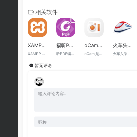
相关软件
XAMPP本地环境搭建工具-PHP+MySQL+Apache一键安装集成包
福昕PDF编辑器专业版2025-激活中文版, 更强AI与批量处理支持
oCam：免费专业的 Windows 屏幕录制软件推荐，高清录屏、游戏录制与截图一站式解决方案
火车头采集器v7.6企业版永久破解版
XAMPP 是最受欢迎的本地 PHP 开发环境，集成 Apache、MariaDB、PHP、Perl，适用于 Windows、Linux 和 macOS，一键安装即可启动完整本地服务器。
昕PDF编辑器专业版2025中文激活版重磅发布，新增AI助手、批量替换文本、OFD互转等功能，全面提升办公效率，适合中小企业与个人使用。
oCam 是一款功能全面的 Windows 屏幕录制软件，支持高清录屏、游戏录制、音频同步录制、屏幕截图及多种视频格式导出。本文详细介绍 oCam 的核心功能、使用场景、软件优势和实际体验，帮助你快速了解并选择这款高效、稳定且易于上手的免费录屏工具。
火车头采集器是一款功能强大的网页数据采集工具，被广泛应用于电商、新闻、SEO优化等领域。它能够自动抓取网页数据，并按照用户的需求进行整理、导出或发布。
暂无评论