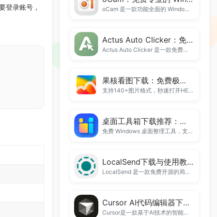
需要登录账号，
oCam 是一款功能全面的 Windows 屏幕录制软件，支持高清录屏、游戏录制、音频同步录制、屏幕截图及多种视频格式导出。本文详细介绍 oCam 的核心功能、使用场景、软件优势和实际体验，帮助你快速了解并选择这款高效、稳定且易于上手的免费录屏工具。
Actus Auto Clicker：免费专业的鼠标连点器推荐，支持自动点击、录制回放与智能查找点击
Actus Auto Clicker 是一款免费、轻量且功能强大的鼠标连点器，支持自动点击、录制回放、智能查找点击、自定义热键等功能。本文将详细介绍软件特色、适用场景、使用优势及实际体验，帮助你快速了解并选择这款高效的自动点击工具。
果核看图下载：免费极速图片查看器，支持 HEIC、RAW、PSD、AVIF 等 140+ 图片格式
支持140+图片格式，秒速打开HEIC、RAW、PSD等文件，轻巧无广告的Windows看图神器。
桌面工具箱下载推荐：免费 Windows 桌面整理神器，让电脑桌面更整洁高效
免费 Windows 桌面整理工具，支持图标分类、多标签收纳和快速搜索，让桌面更整洁高效。
LocalSend下载与使用教程：电脑手机局域网无线传文件工具详解
LocalSend 是一款免费开源的局域网文件传输工具，支持 Windows、Mac、Linux、Android、iPhone 无线互传，无需注册账号。本文详细介绍 LocalSend 下载、安装、使用方法、常见问题以及与 AirDrop 的区别，帮助用户快速实现跨设备高速传文件。
Cursor AI代码编辑器下载,智能编程工具安装教程与使用指南
Cursor是一款基于AI技术的智能代码编辑器，支持自动补全、代码生成与智能优化。本教程提供Cursor软件下载地址、安装方法及使用指南，帮助开发者快速上手AI编程工具，提高开发效率。