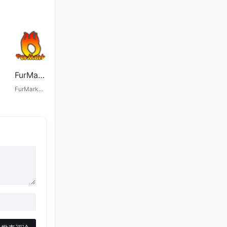
FurMark显卡压力测试工具2025最新绿色汉化版,支持RTX5090/RX9070
FurMark是一款专业的GPU压力测试工具，支持最新的RTX5090与RX9070显卡，具备稳定性测试、实时监控、自定义参数等功能，适用于游戏玩家与硬件发烧友，提供绿色免安装汉化版本。