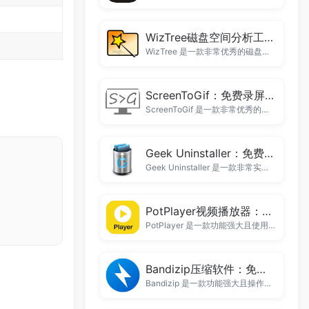
WizTree磁盘空间分析工具：快速找出电脑大文件神器
WizTree 是一款非常优秀的磁盘空间分析软件，它可以帮助用户快速了解硬盘的空间使用情况，并找出占用空间最大的文件。无论是清理系统盘、查找大文件还是进行系统维护，WizTree 都能够提供非常高效的解决方案。
ScreenToGif：免费录屏GIF制作工具推荐
ScreenToGif 是一款非常优秀的屏幕录制工具，它能够轻松将屏幕操作转换为 GIF 动图，并提供丰富的编辑功能。无论是制作软件教程、产品演示还是技术文档，ScreenToGif 都可以提供非常高效的解决方案。
Geek Uninstaller：免费强力软件卸载工具推荐
Geek Uninstaller 是一款非常实用的软件卸载工具，它不仅能够快速卸载程序，还可以自动扫描并清理系统残留。相比 Windows 自带卸载工具，Geek Uninstaller 在功能和效率方面都具有明显优势。
PotPlayer视频播放器：Windows最好用的高清播放器
PotPlayer 是一款功能强大且使用体验优秀的视频播放器。无论是普通用户还是影音爱好者，都可以通过 PotPlayer 获得更好的视频播放体验。凭借出色的性能、丰富的播放设置和强大的字幕支持，PotPlayer 已经成为许多 Windows 用户常用的多媒体播放器之一。
Bandizip压缩软件：免费高速解压缩工具推荐
Bandizip 是一款功能强大且操作简单的压缩软件，无论是日常文件管理、软件下载解压还是项目打包，都能够提供稳定可靠的体验。凭借高速、轻量和良好的兼容性，Bandizip 已经成为许多 Windows 用户常用的压缩工具之一。