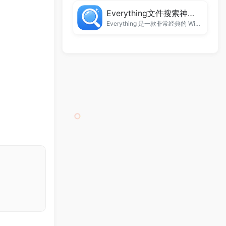
Everything文件搜索神器：Windows最快的本地文件搜索工具
Everything 是一款非常经典的 Windows 文件搜索工具，以其极快的搜索速度、极低的系统占用和简洁的界面设计赢得了大量用户的喜爱。无论是普通用户、开发者还是运维人员，都可以通过 Everything 快速找到电脑中的文件。