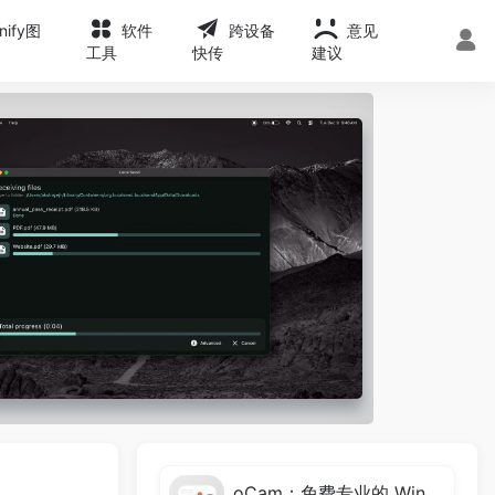
onify图
软件
跨设备
意见
工具
快传
建议
oCam：免费专业的 Windows 屏幕录制软件推荐，高清录屏、游戏录制与截图一站式解决方案