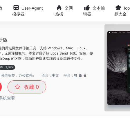
敌
User-Agent
全网
文本编
Ic
模拟器
热榜
辑器
标大全
新版
开源的局域网文件传输工具，支持 Windows、Mac、Linux、
无线互传，无需注册账号。本文详细介绍 LocalSend 下载、安装、使
irDrop 的区别，帮助用户快速实现跨设备高速传文件。
1,022
分类标签：
办公软件
语言：中文
平台：
收藏
0
手机查看