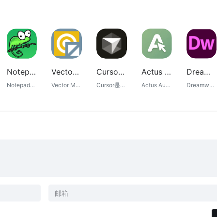
Notepad++下载与使用教程 轻量级代码编辑器与文本工具
Vector Magic：将位图转化为矢量艺术的魔法棒
Cursor AI代码编辑器下载,智能编程工具安装教程与使用指南
Actus Auto Clicker：免费专业的鼠标连点器推荐，支持自动点击、录制回放与智能查找点击
Dreamweaver CS6下载与使用教程 经典网页设计与网站开发工具
Notepad++是一款经典文本编辑器软件，广泛用于代码编写、配置文件修改、日志查看及文本处理。凭借启动速度快、插件丰富和占用资源低，长期受到开发者和站长用户欢迎。
Vector Magic是一款强大且易于使用的工具，能够将位图图像（如JPEG、PNG、GIF等）精确地转换为高质量的矢量图形（如SVG、EPS、AI、DXF、PDF）。无论是设计师、插画师还是任何需要可缩放矢量图形的用户，Vector Magic都能提供高效且专业的解决方案，其全自动矢量化功能和精细的手动调整选项相结合，让位图到矢量的转换过程如同施展魔法般流畅而精准。
Cursor是一款基于AI技术的智能代码编辑器，支持自动补全、代码生成与智能优化。本教程提供Cursor软件下载地址、安装方法及使用指南，帮助开发者快速上手AI编程工具，提高开发效率。
Actus Auto Clicker 是一款免费、轻量且功能强大的鼠标连点器，支持自动点击、录制回放、智能查找点击、自定义热键等功能。本文将详细介绍软件特色、适用场景、使用优势及实际体验，帮助你快速了解并选择这款高效的自动点击工具。
Dreamweaver CS6是经典网页制作软件之一，长期用于网页设计、网站开发及前端页面编辑。通过可视化布局与代码编辑结合，提高网页开发效率，适合学习HTML和网站搭建用户。