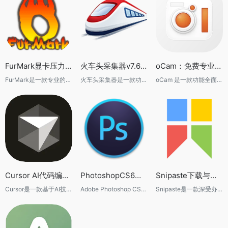
FurMark显卡压力测试工具2025最新绿色汉化版,支持RTX5090/RX9070
火车头采集器v7.6企业版永久破解版
oCam：免费专业的 Windows 屏幕录制软件推荐，高清录屏、游戏录制与截图一站式解决方案
FurMark是一款专业的GPU压力测试工具，支持最新的RTX5090与RX9070显卡，具备稳定性测试、实时监控、自定义参数等功能，适用于游戏玩家与硬件发烧友，提供绿色免安装汉化版本。
火车头采集器是一款功能强大的网页数据采集工具，被广泛应用于电商、新闻、SEO优化等领域。它能够自动抓取网页数据，并按照用户的需求进行整理、导出或发布。
oCam 是一款功能全面的 Windows 屏幕录制软件，支持高清录屏、游戏录制、音频同步录制、屏幕截图及多种视频格式导出。本文详细介绍 oCam 的核心功能、使用场景、软件优势和实际体验，帮助你快速了解并选择这款高效、稳定且易于上手的免费录屏工具。
Cursor AI代码编辑器下载,智能编程工具安装教程与使用指南
PhotoshopCS6绿色版 专业级图像编辑软件，打造完美视觉设计！
Snipaste下载与使用教程 高效截图与贴图工具介绍
Cursor是一款基于AI技术的智能代码编辑器，支持自动补全、代码生成与智能优化。本教程提供Cursor软件下载地址、安装方法及使用指南，帮助开发者快速上手AI编程工具，提高开发效率。
Adobe Photoshop CS6 是一款全球领先的图像编辑和处理软件，广泛应用于摄影、平面设计、UI 设计、数字艺术等领域。相比之前版本，CS6 提供了更强大的图像处理能力，优化了用户界面，并新增了许多智能工具，使图像编辑更高效、更精准。无论是修图、美化照片，还是进行创意设计，Photoshop CS6 都是专业人士和设计爱好者的首选。
Snipaste是一款深受办公用户、设计师和开发者欢迎的截图工具，不仅支持截图，还支持将截图固定到桌面，提高整理信息和日常工作效率。