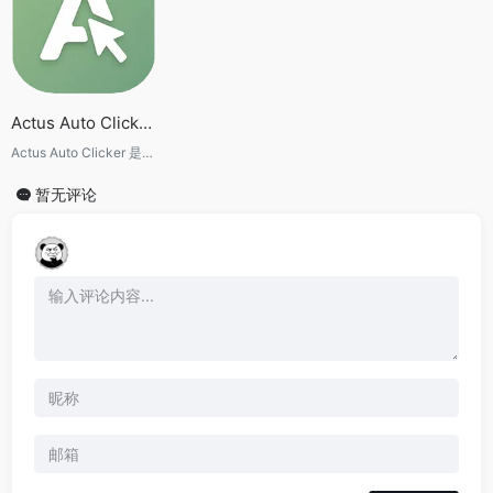
Actus Auto Clicker：免费专业的鼠标连点器推荐，支持自动点击、录制回放与智能查找点击
Actus Auto Clicker 是一款免费、轻量且功能强大的鼠标连点器，支持自动点击、录制回放、智能查找点击、自定义热键等功能。本文将详细介绍软件特色、适用场景、使用优势及实际体验，帮助你快速了解并选择这款高效的自动点击工具。
暂无评论