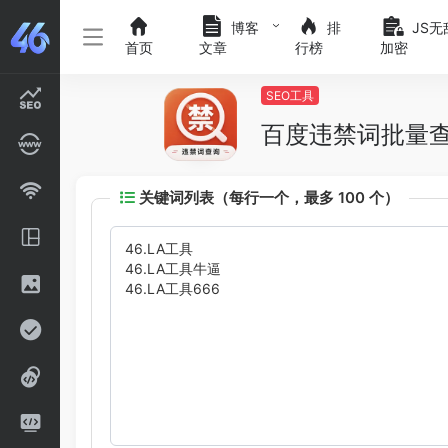
博客
排
JS无
首页
文章
行榜
加密
SEO工具
百度违禁词批量
关键词列表（每行一个，最多 100 个）