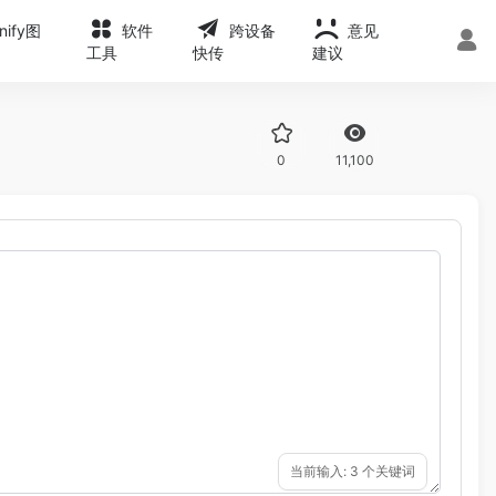
onify图
软件
跨设备
意见
工具
快传
建议
0
11,100
当前输入:
3
个关键词