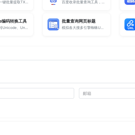
这是一个一键批量提取TXT里指定内容的工具。
百度收录批量查询工具，支持批量检测多个网站在百度搜索引擎中的索引收录量，适用于站长、SEO优化人员快速评估站群表现与页面收录情况，支持导出，永久免费。
ode编码转换工具
批量查询网页标题
支持中文转Unicode、Unicode解码为中文、ASCII编码转换及HTML实体编码。
模拟各大搜多引擎蜘蛛UA批量查询网站标题