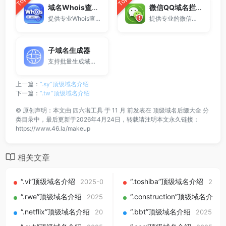
Top
Top
域名Whois查询工具
微信QQ域名拦截检测
提供专业Whois查询与域名信息查询服务，支持查询域名注册信息、注册商、到期时间及DNS记录，适用于域名检测、SEO分析及站长工具使用。
提供专业的微信拦截检测、QQ拦截检测、域名被墙检测服务，一键查询网站是否被封、被拦截或被限制访问。
子域名生成器
支持批量生成域名与泛解析子域名，适用于站群部署、SEO测试与开发环境使用。
上一篇：
“.sy”顶级域名介绍
下一篇：
“.tw”顶级域名介绍
©
原创声明：本文由
四六啦工具
于 11 月 前发表在
顶级域名后缀大全
分
类目录中，最后更新于2026年4月24日，转载请注明本文永久链接：
https://www.46.la/makeup
相关文章
“.vi”顶级域名介绍
“.toshiba”顶级域名介绍
2025-09-01
2025
“.rwe”顶级域名介绍
“.construction”顶级域名介绍
2025-09-01
“.netflix”顶级域名介绍
“.bbt”顶级域名介绍
2025-09-01
2025-09-