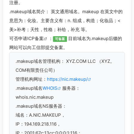
注册。
.makeup
域名简介： 英文通用域名。makeup 在英文中的
意思为：化妆。主要含义有：n. 组成，构造；化妆品；<
美>补考；天性，性格；补给，补充 等。
可否申请
ICP备案
：
目前域名为.makeup后缀的
可备案
网站可以向工信部提交备案。
.makeup
域名管理机构： XYZ.COM LLC （XYZ。
COM有限责任公司）
管理机构网址：
https://nic.makeup/
.makeup域名
WHOIS
服务器：
whois.nic.makeup
.makeup域名
NS服务器：
域名：A.NIC.MAKEUP，
IP：194.169.218.116，
IP：2001:67c:13cc:0:0:0:1:116；