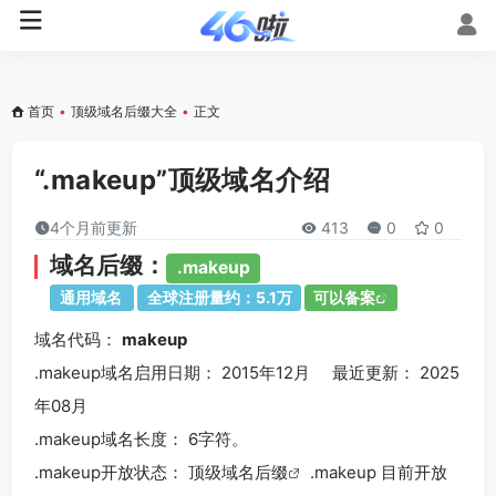
首页
•
顶级域名后缀大全
•
正文
“.makeup”顶级域名介绍
4个月前更新
413
0
0
域名后缀：
.makeup
通用域名
全球注册量约：5.1万
可以备案
域名代码：
makeup
.makeup域名
启用日期： 2015年12月 最近更新： 2025
年08月
.makeup
域名长度： 6字符。
.makeup
开放状态： 顶级
域名后缀
.makeup 目前开放