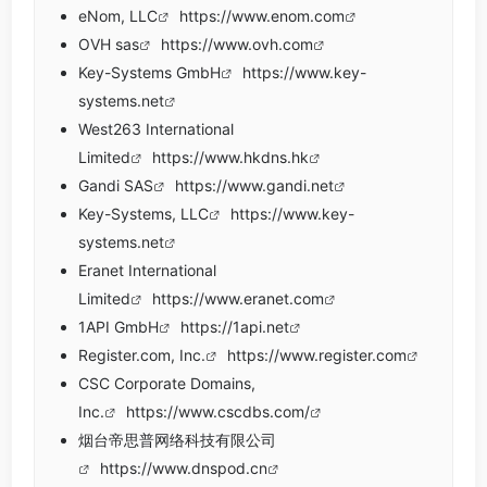
eNom, LLC
https://www.enom.com
OVH sas
https://www.ovh.com
Key-Systems GmbH
https://www.key-
systems.net
West263 International
Limited
https://www.hkdns.hk
Gandi SAS
https://www.gandi.net
Key-Systems, LLC
https://www.key-
systems.net
Eranet International
Limited
https://www.eranet.com
1API GmbH
https://1api.net
Register.com, Inc.
https://www.register.com
CSC Corporate Domains,
Inc.
https://www.cscdbs.com/
烟台帝思普网络科技有限公司
https://www.dnspod.cn