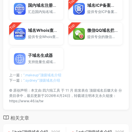
Top
国内域名注册商大全
域名ICP备案查询
汇总国内知名域名注册商与服务平台。
提供专业ICP备案查询与网站备案信息查询服务，支持域名备案号查询、网站是否备案检测及备案信息快速获取，适用于站长工具、域名检测与SEO分析。
Top
Top
域名Whois查询工具
微信QQ域名拦截检测
提供专业Whois查询与域名信息查询服务，支持查询域名注册信息、注册商、到期时间及DNS记录，适用于域名检测、SEO分析及站长工具使用。
提供专业的微信拦截检测、QQ拦截检测、域名被墙检测服务，一键查询网站是否被封、被拦截或被限制访问。
子域名生成器
支持批量生成域名与泛解析子域名，适用于站群部署、SEO测试与开发环境使用。
上一篇：
“.makeup”顶级域名介绍
下一篇：
“.sydney”顶级域名介绍
©
原创声明：本文由
四六啦工具
于 11 月 前发表在
顶级域名后缀大全
分
类目录中，最后更新于2026年4月24日，转载请注明本文永久链接：
https://www.46.la/tw
相关文章
“.bzh”顶级域名介绍
“.edu”顶级域名介绍