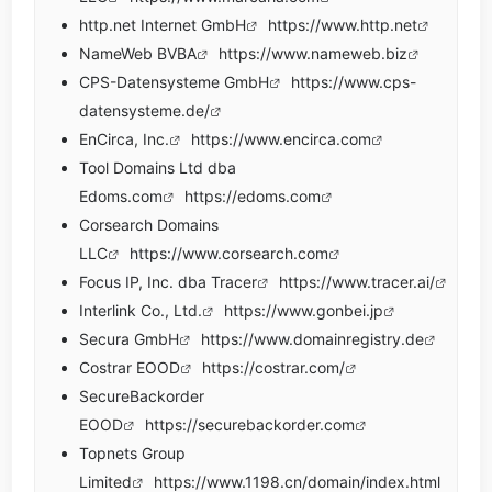
http.net Internet GmbH
https://www.http.net
NameWeb BVBA
https://www.nameweb.biz
CPS-Datensysteme GmbH
https://www.cps-
datensysteme.de/
EnCirca, Inc.
https://www.encirca.com
Tool Domains Ltd dba
Edoms.com
https://edoms.com
Corsearch Domains
LLC
https://www.corsearch.com
Focus IP, Inc. dba Tracer
https://www.tracer.ai/
Interlink Co., Ltd.
https://www.gonbei.jp
Secura GmbH
https://www.domainregistry.de
Costrar EOOD
https://costrar.com/
SecureBackorder
EOOD
https://securebackorder.com
Topnets Group
Limited
https://www.1198.cn/domain/index.html