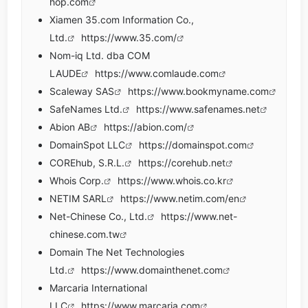
hop.com
Xiamen 35.com Information Co.,
Ltd.
https://www.35.com/
Nom-iq Ltd. dba COM
LAUDE
https://www.comlaude.com
Scaleway SAS
https://www.bookmyname.com
SafeNames Ltd.
https://www.safenames.net
Abion AB
https://abion.com/
DomainSpot LLC
https://domainspot.com
COREhub, S.R.L.
https://corehub.net
Whois Corp.
https://www.whois.co.kr
NETIM SARL
https://www.netim.com/en
Net-Chinese Co., Ltd.
https://www.net-
chinese.com.tw
Domain The Net Technologies
Ltd.
https://www.domainthenet.com
Marcaria International
LLC
https://www.marcaria.com