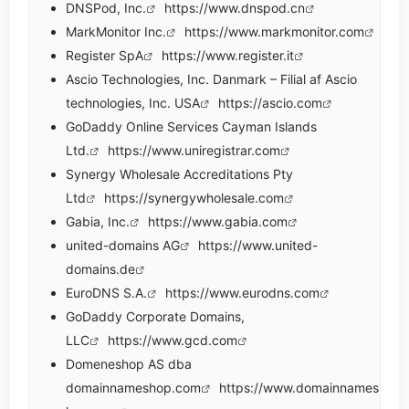
DNSPod, Inc.
https://www.dnspod.cn
MarkMonitor Inc.
https://www.markmonitor.com
Register SpA
https://www.register.it
Ascio Technologies, Inc. Danmark – Filial af Ascio
technologies, Inc. USA
https://ascio.com
GoDaddy Online Services Cayman Islands
Ltd.
https://www.uniregistrar.com
Synergy Wholesale Accreditations Pty
Ltd
https://synergywholesale.com
Gabia, Inc.
https://www.gabia.com
united-domains AG
https://www.united-
domains.de
EuroDNS S.A.
https://www.eurodns.com
GoDaddy Corporate Domains,
LLC
https://www.gcd.com
Domeneshop AS dba
domainnameshop.com
https://www.domainnames