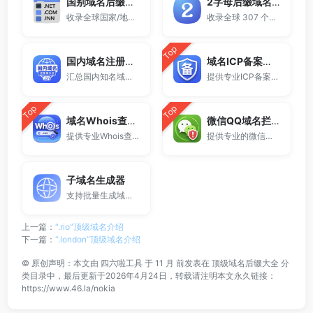
国别域名后缀大全
2字母后缀域名大全
收录全球国家/地区代码顶级域名。
收录全球 307 个两字符域名后缀。
Top
国内域名注册商大全
域名ICP备案查询
汇总国内知名域名注册商与服务平台。
提供专业ICP备案查询与网站备案信息查询服务，支持域名备案号查询、网站是否备案检测及备案信息快速获取，适用于站长工具、域名检测与SEO分析。
Top
Top
域名Whois查询工具
微信QQ域名拦截检测
提供专业Whois查询与域名信息查询服务，支持查询域名注册信息、注册商、到期时间及DNS记录，适用于域名检测、SEO分析及站长工具使用。
提供专业的微信拦截检测、QQ拦截检测、域名被墙检测服务，一键查询网站是否被封、被拦截或被限制访问。
子域名生成器
支持批量生成域名与泛解析子域名，适用于站群部署、SEO测试与开发环境使用。
上一篇：
“.rio”顶级域名介绍
下一篇：
“.london”顶级域名介绍
©
原创声明：本文由
四六啦工具
于 11 月 前发表在
顶级域名后缀大全
分
类目录中，最后更新于2026年4月24日，转载请注明本文永久链接：
https://www.46.la/nokia