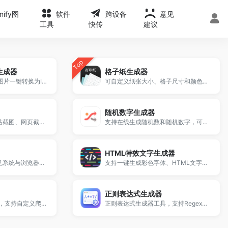
onify图
软件
跨设备
意见
工具
快传
建议
Top
标生成器
格子纸生成器
支持将PNG、JPG等图片一键转换为ICO网站图标。
可自定义纸张大小、格子尺寸和颜色，一键生成并打印，适用于练字、绘图、数学学习和课堂教学。
随机数字生成器
输入URL在线生成网站截图、网页截图和预览图。
支持在线生成随机数和随机数字，可设置范围、数量、是否重复及排序方式。
HTML特效文字生成器
支持批量生成各种常见系统与浏览器类型的User-Agent字符串。
支持一键生成彩色字体、HTML文字代码、多样字体样式效果。
正则表达式生成器
robots.txt生成器工具，支持自定义爬虫规则与禁止抓取路径，快速生成标准robots.txt文件，适用于网站SEO优化、搜索引擎抓取控制及站长管理，免费在线使用。
正则表达式生成器工具，支持Regex在线生成与匹配测试，可快速生成多语言正则代码（Python、JavaScript、PHP等），适用于字符串匹配、数据验证及开发调试，免费在线使用。