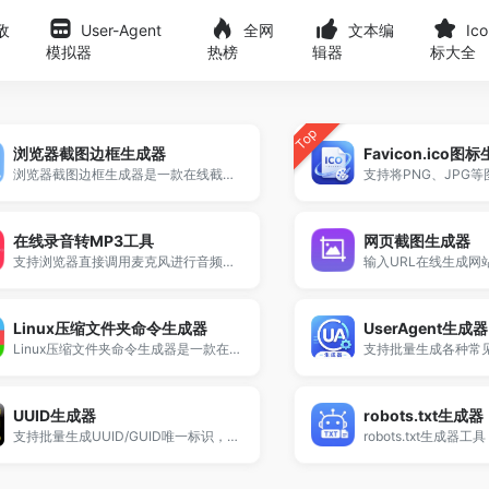
敌
User-Agent
全网
文本编
Ic
模拟器
热榜
辑器
标大全
Top
浏览器截图边框生成器
Favicon.ico图
浏览器截图边框生成器是一款在线截图美化工具，支持为网页截图或图片添加Chrome、Safari、Edge等浏览器外壳样式。用户可自定义地址栏、窗口按钮、圆角、阴影及背景颜色，一键生成高质量浏览器风格截图并导出PNG图片。适用于网页展示、产品介绍、博客配图等多种场景，无需下载，在线使用更高效。
在线录音转MP3工具
网页截图生成器
支持浏览器直接调用麦克风进行音频录制，一键生成并下载MP3文件。
Linux压缩文件夹命令生成器
UserAgent生成器
Linux压缩文件夹命令生成器是一款在线工具，支持生成tar和zip压缩命令，可批量压缩指定目录文件夹，适用于服务器运维、自动化部署及文件打包场景。
UUID生成器
robots.txt生成器
支持批量生成UUID/GUID唯一标识，适用于数据库主键、系统标识及开发调试场景。