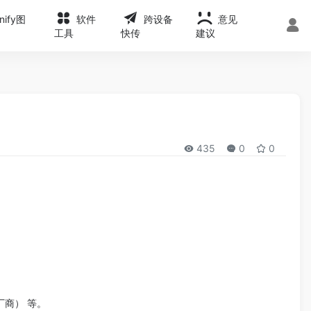
onify图
软件
跨设备
意见
工具
快传
建议
435
0
0
厂商） 等。