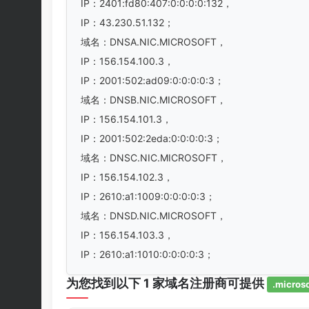
IP：2401:fd80:407:0:0:0:0:132，
IP：43.230.51.132；
域名：DNSA.NIC.MICROSOFT，
IP：156.154.100.3，
IP：2001:502:ad09:0:0:0:0:3；
域名：DNSB.NIC.MICROSOFT，
IP：156.154.101.3，
IP：2001:502:2eda:0:0:0:0:3；
域名：DNSC.NIC.MICROSOFT，
IP：156.154.102.3，
IP：2610:a1:1009:0:0:0:0:3；
域名：DNSD.NIC.MICROSOFT，
IP：156.154.103.3，
IP：2610:a1:1010:0:0:0:0:3；
为您找到以下 1 家域名注册商可提供
.microso