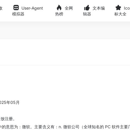
敌
User-Agent
全网
文本编
Ic
模拟器
热榜
辑器
标大全
025年05月
目前开放注册。
英文中的意思为：微软。主要含义有：n. 微软公司（全球知名的 PC 软件主要