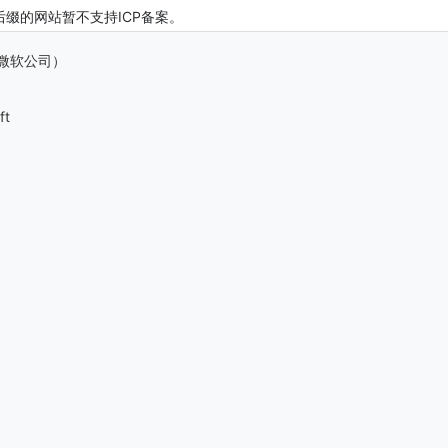
ft后缀的网站暂不支持ICP备案。
n （微软公司）
ft