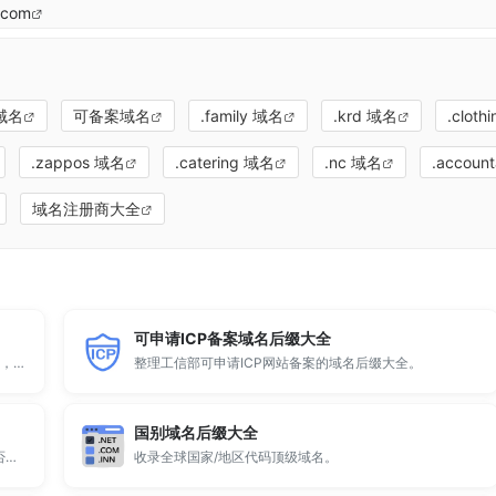
.com
：
域名
可备案域名
.family 域名
.krd 域名
.cloth
.zappos 域名
.catering 域名
.nc 域名
.accoun
域名注册商大全
可申请ICP备案域名后缀大全
顶级域名后缀大全收录全球已开放注册的所有TLD后缀，包括gTLD、ccTLD、品牌域名后缀等。
整理工信部可申请ICP网站备案的域名后缀大全。
国别域名后缀大全
全球 500 个热门域名后缀排名，展示注册量排行、是否可备案、适用范围与用途简介，帮助企业与个人在 2025 年快速选择合适的顶级域名。
收录全球国家/地区代码顶级域名。