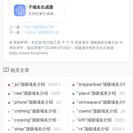
子域名生成器
支持批量生成域名与泛解析子域名，适用于站群部署、SEO测试与开发环境使用。
上一篇：
“.lilly”顶级域名介绍
下一篇：
“.norton”顶级域名介绍
©
原创声明：本文由
四六啦工具
于 11 月 前发表在
顶级域名后缀大全
分
类目录中，最后更新于2026年4月24日，转载请注明本文永久链接：
https://www.46.la/moto
相关文章
“.jio”顶级域名介绍
“.bnpparibas”顶级域名介绍
2025-09-01
2
“.rwe”顶级域名介绍
“.place”顶级域名介绍
2025-09-01
2025-0
“.phone”顶级域名介绍
“.extraspace”顶级域名介绍
2025-09-01
2
“.clothing”顶级域名介绍
“.claims”顶级域名介绍
2025-09-01
2025-
“.cooking”顶级域名介绍
“.kfh”顶级域名介绍
2025-09-01
2025-09-
“.shop”顶级域名介绍
“.rs”顶级域名介绍
2025-09-01
2025-09-0