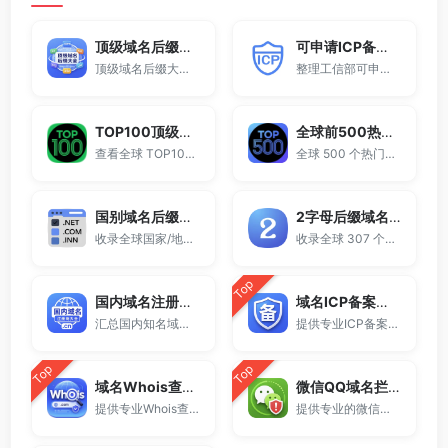
顶级域名后缀大全
可申请ICP备案域名后缀大全
顶级域名后缀大全收录全球已开放注册的所有TLD后缀，包括gTLD、ccTLD、品牌域名后缀等。
整理工信部可申请ICP网站备案的域名后缀大全。
TOP100顶级域名后缀排名榜
全球前500热门域名后缀排行
查看全球 TOP100 域名后缀。
全球 500 个热门域名后缀排名，展示注册量排行、是否可备案、适用范围与用途简介，帮助企业与个人在 2025 年快速选择合适的顶级域名。
国别域名后缀大全
2字母后缀域名大全
收录全球国家/地区代码顶级域名。
收录全球 307 个两字符域名后缀。
Top
国内域名注册商大全
域名ICP备案查询
汇总国内知名域名注册商与服务平台。
提供专业ICP备案查询与网站备案信息查询服务，支持域名备案号查询、网站是否备案检测及备案信息快速获取，适用于站长工具、域名检测与SEO分析。
Top
Top
域名Whois查询工具
微信QQ域名拦截检测
提供专业Whois查询与域名信息查询服务，支持查询域名注册信息、注册商、到期时间及DNS记录，适用于域名检测、SEO分析及站长工具使用。
提供专业的微信拦截检测、QQ拦截检测、域名被墙检测服务，一键查询网站是否被封、被拦截或被限制访问。